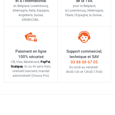
et à l'international
de la TVA
en Belgique, Luxembourg,
pour la Belgique,
Allemagne, Italie, Espagne,
le Luxembourg,
l'Allemagne,
Angleterre, Suisse,
l'Italie,
l'Espagne,
la Suisse…
DROM-COM…
Paiement en ligne
Support commercial,
100% sécurisé
technique et SAV
03 88 08 67 05
CB, Visa, Mastercard,
Pay
Pal
,
Scalapay
,
3x ou 4x sans frais
,
Du lundi au vendredi :
virement bancaire
, mandat
8h30-12h
et
13h30-17h30
administratif
(Chorus Pro)