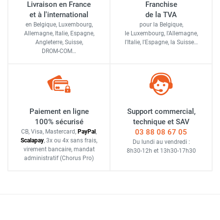
Livraison en France
Franchise
et à l'international
de la TVA
en Belgique, Luxembourg,
pour la Belgique,
Allemagne, Italie, Espagne,
le Luxembourg,
l'Allemagne,
Angleterre, Suisse,
l'Italie,
l'Espagne,
la Suisse…
DROM-COM…
Paiement en ligne
Support commercial,
100% sécurisé
technique et SAV
03 88 08 67 05
CB, Visa, Mastercard,
Pay
Pal
,
Scalapay
,
3x ou 4x sans frais
,
Du lundi au vendredi :
virement bancaire
, mandat
8h30-12h
et
13h30-17h30
administratif
(Chorus Pro)