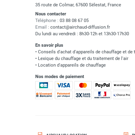
35 route de Colmar, 67600 Sélestat, France
Parasol chauffant et radiant
Nous contacter
infrarouge sur mât
Téléphone :
03 88 08 67 05
Parasol chauffant à gaz
Email :
contact@airchaud-diffusion.fr
Parasol chauffant et radiant sur
Du lundi au vendredi : 8h30-12h et 13h30-17h30
mât électrique
Chauffe terrasse aux pellets
En savoir plus
Chauffage infrarouge fixe mur et
•
Conseils d'achat d'appareils de chauffage et de t
plafond
•
Lexique du chauffage et du traitement de l'air
Chauffage radiant électrique
•
Location d'appareils de chauffage
Chauffage Infrarouge électrique fixe
Nos modes de paiement
Panneau rayonnant
Lustre infrarouge électrique
suspendu
Réglette et cassette rayonnante
Chauffage tube radiant et radiant
lumineux au gaz
Chauffage radiant tube suspendu
au gaz