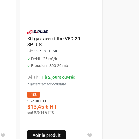
Kit gaz avec filtre VFD 20 -
SPLUS
Réf. :
SP 1351350
Débit : 25 m³/h
Pression : 300-20 mb
Délai* :
1 à 2 jours ouvrés
* généralement constaté
-15%
957,00 €
HT
813,45 €
HT
soit
976,14 €
TTC
Voir le produit