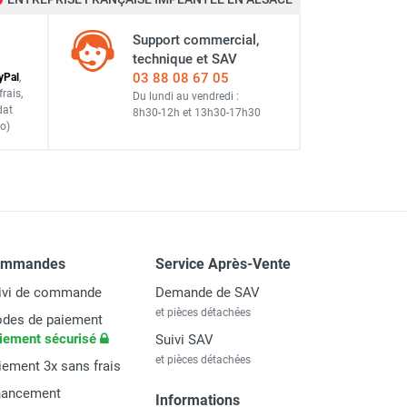
Support commercial,
technique et SAV
03 88 08 67 05
y
Pal
,
frais
,
Du lundi au vendredi :
dat
8h30-12h
et
13h30-17h30
o)
ommandes
Service Après-Vente
ivi de commande
Demande de SAV
et pièces détachées
des de paiement
iement sécurisé
Suivi SAV
et pièces détachées
iement 3x sans frais
nancement
Informations