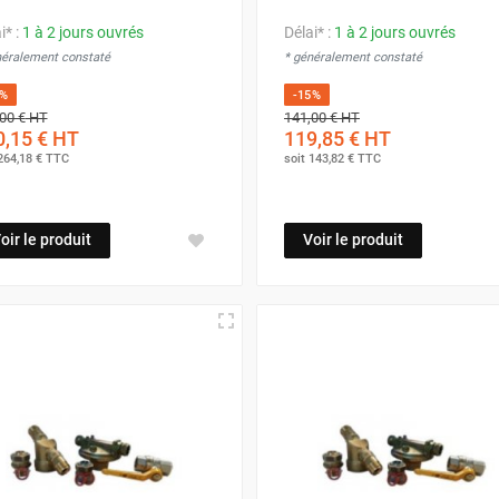
i* :
1 à 2 jours ouvrés
Délai* :
1 à 2 jours ouvrés
néralement constaté
* généralement constaté
5%
-15%
00 €
HT
141,00 €
HT
,15 €
HT
119,85 €
HT
264,18 €
TTC
soit
143,82 €
TTC
oir le produit
Voir le produit