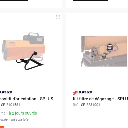
positif d'orientation - SPLUS
Kit filtre de dégazage - SPL
:
SP 2101581
Réf. :
SP 2231001
i* :
1 à 2 jours ouvrés
néralement constaté