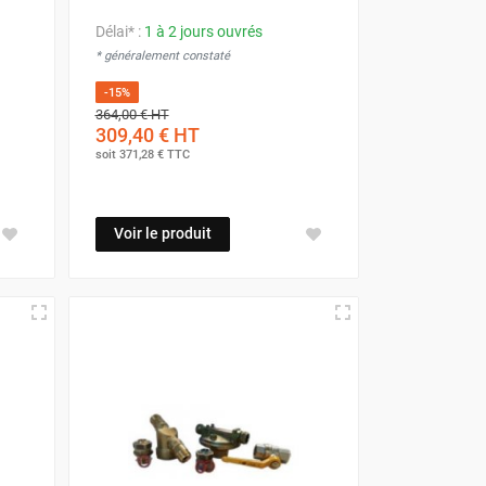
Délai* :
1 à 2 jours ouvrés
* généralement constaté
-15%
364,00 €
HT
309,40 €
HT
soit
371,28 €
TTC
Voir le produit