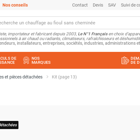
Nos conseils
Contact
Devis
SAV
Suivi de
ste, importateur et fabricant depuis 2003,
Le N°1 Français
en choix d'appare
ssionnels à air chaud ou radiants, climatiseurs, rafraîchisseurs et déshumidifi
endeurs, installateurs, entreprises, sociétés, industries, administrations et
CULS DE
NOS
DEM
SSANCE
MARQUES
DE D
s et pièces détachées
Kit (page 13)
détachées