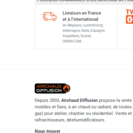
Chaudière mobile à eau
Chauffage mobile au bois
Livraison en France
Gaine pour chauffage mobile
et à l'international
Chauffage pour serre et bâtiment
en Belgique, Luxembourg,
Allemagne, Italie, Espagne,
d'élevage
Angleterre, Suisse,
Chauffage FARM au gaz
DROM-COM…
Chauffage FARM au fioul
Chauffage mobile au gaz rayonnant
Rideau d'air et rideau rayonnant
Rideau d'air chaud
Rideau d'air chaud électrique
Rideau d'air chaud encastrable
Rideau d'air eau chaude
Rideau d'air chaud pour pompe à
Depuis 2003,
Airchaud Diffusion
propose la vente 
chaleur
mobiles et fixes, à air chaud ou radiant, de toutes 
Rideau d'air pour portes tournantes
gaz) pour atelier, chantier ou résidentiel. Vente e
Rideau d'air ambiant
rafraichisseurs, déshumidificateurs.
Rideau d'air froid
Nous trouver
Rideau isolant thermique