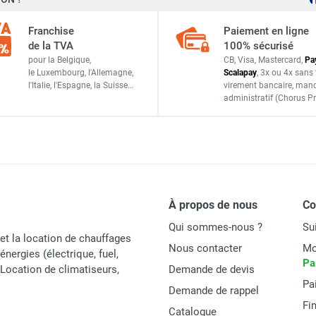
Franchise
Paiement en ligne
de la TVA
100% sécurisé
pour la Belgique,
CB, Visa, Mastercard,
Pa
le Luxembourg,
l'Allemagne,
Scalapay
,
3x ou 4x sans 
l'Italie,
l'Espagne,
la Suisse…
virement bancaire
, man
administratif
(Chorus Pr
À propos de nous
C
Qui sommes-nous ?
Su
et la location de chauffages
Nous contacter
Mo
énergies (électrique, fuel,
Pa
t Location de climatiseurs,
Demande de devis
Pa
Demande de rappel
Fi
Catalogue