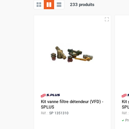
233 produits
Brumisateur d'air
Coffret de brumisation
Ventilateur brumisateur
Ventilateur / extracteur d'air mobile
Brasseur d'air
Ventilateur fixe
Ventilateur industriel
Ventilateur de chantier
Ventilateur centrifuge
Ventilateur de sol
Ventilateur sur pied
Ventilateur de bureau
Ventilateur de table
Extracteur d'air mural
Kit vanne filtre détendeur (VFD) -
Kit
Extracteur d'air mural hélicoïde
SPLUS
SP
Extracteur d'air mural centrifuge
Réf. :
SP 1351310
Réf. 
Extracteur d'air mural ATEX
Pr
Extracteur d'air mural résidentiel