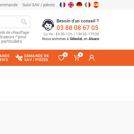
 commande
Suivi SAV / pièces
Besoin d'un conseil ?
03 88 08 67 05
ils de chauffage
Lu
-
Ve
: 8
h
30
-
12
h
/ 13
h
30
-
17
h
30
cateurs !"
pour
Nous sommes à
Sélestat
, en
Alsace
 particuliers.
0
0
ANDE
DEMANDE DE
EVIS
SAV / PIÈCES