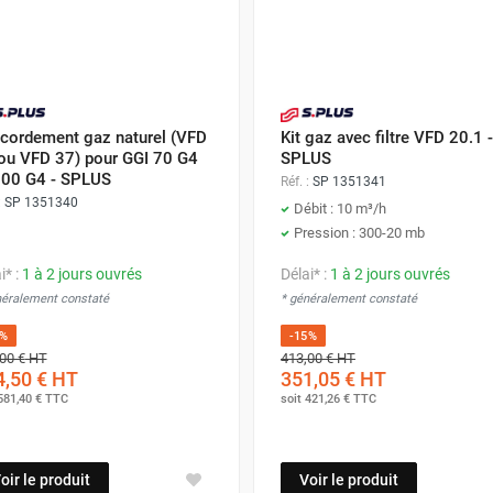
cordement gaz naturel (VFD
Kit gaz avec filtre VFD 20.1 -
ou VFD 37) pour GGI 70 G4
SPLUS
100 G4 - SPLUS
Réf. :
SP 1351341
:
SP 1351340
Débit : 10 m³/h
Pression : 300-20 mb
i* :
1 à 2 jours ouvrés
Délai* :
1 à 2 jours ouvrés
néralement constaté
* généralement constaté
5%
-15%
00 €
HT
413,00 €
HT
,50 €
HT
351,05 €
HT
581,40 €
TTC
soit
421,26 €
TTC
oir le produit
Voir le produit