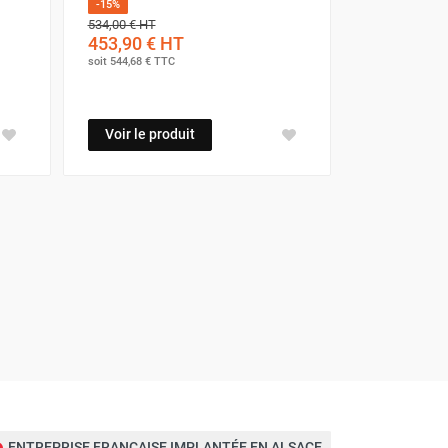
-15%
534,00 €
HT
453,90 €
HT
soit
544,68 €
TTC
Voir le produit
ENTREPRISE FRANÇAISE IMPLANTÉE EN ALSACE