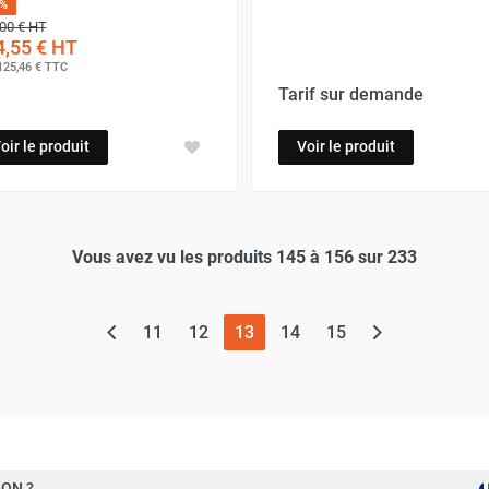
5%
00 €
HT
,55 €
HT
125,46 €
TTC
Tarif sur demande
oir le produit
Voir le produit
Vous avez vu les produits 145 à 156 sur 233
(page actuelle)
11
12
13
14
15
ON ?