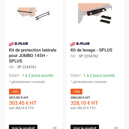
Kit de protection latérale
Kit de levage - SPLUS
pour JUMBO 145H -
Réf. :
SP 2234762
SPLUS
Réf. :
SP 2234761
Délai* :
1 à 2 jours ouvrés
Délai* :
1 à 2 jours ouvrés
* généralement constaté
* généralement constaté
-15%
-15%
357,00 €
HT
386,00 €
HT
303,45 €
HT
328,10 €
HT
soit
364,14 €
TTC
soit
393,72 €
TTC
Voir le produit
Voir le produit