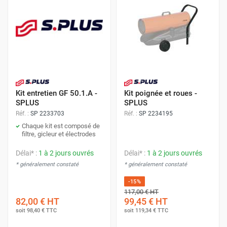
Kit entretien GF 50.1.A -
Kit poignée et roues -
SPLUS
SPLUS
Réf. :
SP 2233703
Réf. :
SP 2234195
Chaque kit est composé de
filtre, gicleur et électrodes
Délai* :
1 à 2 jours ouvrés
Délai* :
1 à 2 jours ouvrés
* généralement constaté
* généralement constaté
-15%
117,00 €
HT
82,00 €
HT
99,45 €
HT
soit
98,40 €
TTC
soit
119,34 €
TTC