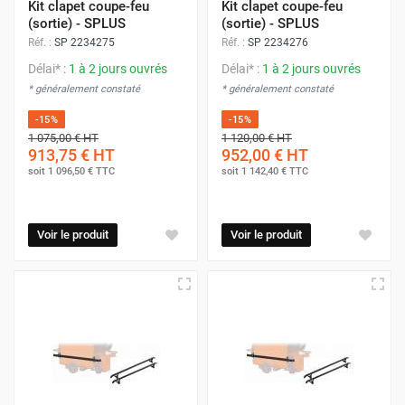
Kit clapet coupe-feu
Kit clapet coupe-feu
(sortie) - SPLUS
(sortie) - SPLUS
Réf. :
SP 2234275
Réf. :
SP 2234276
Délai* :
1 à 2 jours ouvrés
Délai* :
1 à 2 jours ouvrés
* généralement constaté
* généralement constaté
-15%
-15%
1 075,00 €
HT
1 120,00 €
HT
913,75 €
HT
952,00 €
HT
soit
1 096,50 €
TTC
soit
1 142,40 €
TTC
Voir le produit
Voir le produit