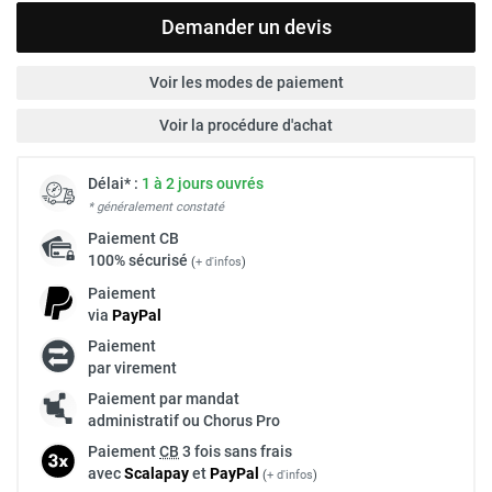
Demander un devis
Voir les modes de paiement
Voir la procédure d'achat
Délai* :
1 à 2 jours ouvrés
* généralement constaté
Paiement
CB
100% sécurisé
(
+ d'infos
)
Paiement
via
Pay
Pal
Paiement
par virement
Paiement par mandat
administratif ou Chorus Pro
Paiement
CB
3 fois sans frais
avec
Scalapay
et
Pay
Pal
(
+ d'infos
)