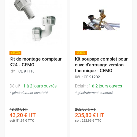
Kit de montage compteur
Kit soupape complet pour
K24 - CEMO
cuve d'arrosage version
thermique - CEMO
Réf. :
CE 91118
Réf. :
CE 91202
Délai* :
1 à 2 jours ouvrés
Délai* :
1 à 2 jours ouvrés
* généralement constaté
* généralement constaté
48,00 €
HT
262,00 €
HT
43,20 €
HT
235,80 €
HT
soit
51,84 €
TTC
soit
282,96 €
TTC