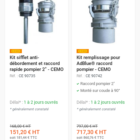
Kit sifflet anti-
Kit remplissage pour
débordement et raccord
AdBlue® raccord
rapide pompier 2" - CEMO
pompier - CEMO
Réf. :
CE 90735
Réf. :
CE 90742
Raccord pompier 2"
Monté sur coude à 90°
Délai* :
1 à 2 jours ouvrés
Délai* :
1 à 2 jours ouvrés
* généralement constaté
* généralement constaté
168,00 €
HT
797,00 €
HT
151,20 €
HT
717,30 €
HT
soit
181,44 €
TTC
soit
860,76 €
TTC