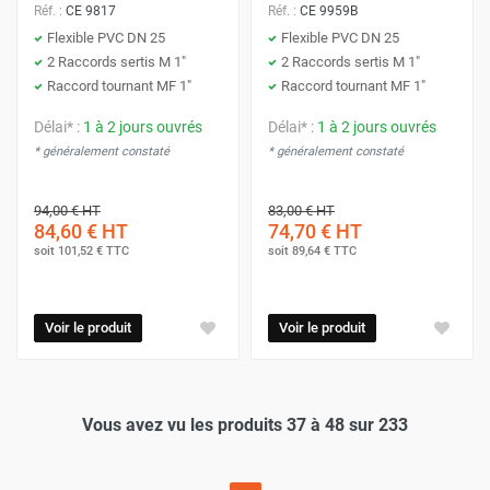
Réf. :
CE 9817
Réf. :
CE 9959B
Flexible PVC DN 25
Flexible PVC DN 25
2 Raccords sertis M 1"
2 Raccords sertis M 1"
Raccord tournant MF 1"
Raccord tournant MF 1"
Délai* :
1 à 2 jours ouvrés
Délai* :
1 à 2 jours ouvrés
* généralement constaté
* généralement constaté
94,00 €
HT
83,00 €
HT
84,60 €
HT
74,70 €
HT
soit
101,52 €
TTC
soit
89,64 €
TTC
Voir le produit
Voir le produit
Vous avez vu les produits 37 à 48 sur 233