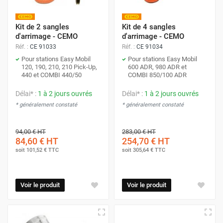
Kit de 2 sangles
Kit de 4 sangles
d'arrimage - CEMO
d'arrimage - CEMO
Réf. :
CE 91033
Réf. :
CE 91034
Pour stations Easy Mobil
Pour stations Easy Mobil
120, 190, 210, 210 Pick-Up,
600 ADR, 980 ADR et
440 et COMBI 440/50
COMBI 850/100 ADR
Délai* :
1 à 2 jours ouvrés
Délai* :
1 à 2 jours ouvrés
* généralement constaté
* généralement constaté
94,00 €
HT
283,00 €
HT
84,60 €
HT
254,70 €
HT
soit
101,52 €
TTC
soit
305,64 €
TTC
Voir le produit
Voir le produit