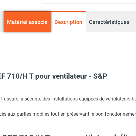
Matériel associé
Description
Caractéristiques
EF 710/H T pour ventilateur - S&P
industriel hélicoïde tubulaire TCBT/4-710/H - Triphasé 4 pôles - 
T assure la sécurité des installations équipées de ventilateurs hé
accès aux parties mobiles tout en préservant le bon fonctionneme
industriel hélicoïde tubulaire TCBT/6-710/H - Triphasé 6 pôles - 