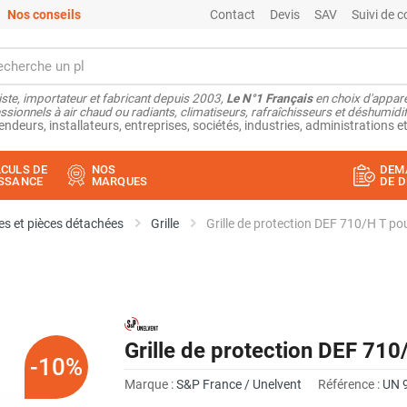
Nos conseils
Contact
Devis
SAV
Suivi de
ste, importateur et fabricant depuis 2003,
Le N°1 Français
en choix d'appare
ssionnels à air chaud ou radiants, climatiseurs, rafraîchisseurs et déshumidifi
endeurs, installateurs, entreprises, sociétés, industries, administrations et
CULS DE
NOS
DEM
SSANCE
MARQUES
DE D
s et pièces détachées
Grille
Grille de protection DEF 710/H T pou
Grille de protection DEF 710
-10%
Marque :
S&P France / Unelvent
Référence :
UN 