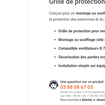
Grille de protectio
Neutraliseur d'odeur
Hygiène
Conçue pour un
montage au souf
Sèche-main et sèche-cheveux
la protection des personnes et du m
Distributeur de savon
Chauffage fixe atelier
Grille de protection pour ven
Chauffage d'atelier fixe au fioul et
GNR
Montage au soufflage côté
Chauffage au fioul avec réservoir
Compatible ventilateurs Ø
intégré
Chauffage au fioul à raccorder sur
Sécurisation des parties mo
citerne
Aérotherme au fioul
Installation simple sur équ
Chauffage polycombustible / huile
Chauffage d'atelier fixe avec brûleur
Une question sur ce produit 
gaz
03 88 08 67 05
Chauffage d'atelier suspendu
Numéro non surtaxé. Coût d'un appel local.
Chauffage suspendu au fioul
Lun
-
Ven : 8
h
30
-
12
h
/ 13
h
30
-
17
h
Chauffage suspendu au gaz
Nous sommes à
Sélestat
, en
Alsace
Chauffage FARM