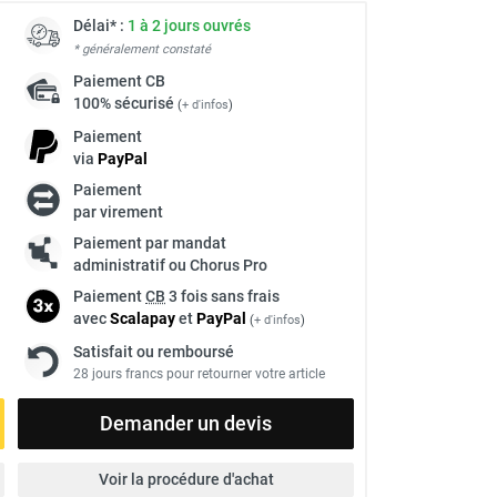
Délai* :
1 à 2 jours ouvrés
* généralement constaté
Paiement
CB
100% sécurisé
(
+ d'infos
)
Paiement
via
Pay
Pal
Paiement
par virement
Paiement par mandat
administratif ou Chorus Pro
Paiement
CB
3 fois sans frais
avec
Scalapay
et
Pay
Pal
(
+ d'infos
)
Satisfait ou remboursé
28 jours francs pour retourner votre article
Demander un devis
Voir la procédure d'achat