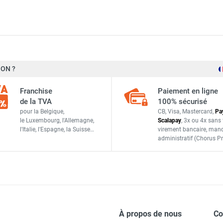
ON ?
S&P France / Unelvent
Franchise
Paiement en ligne
953188
de la TVA
100% sécurisé
pour la Belgique,
CB, Visa, Mastercard,
Pa
Espagne
le Luxembourg,
l'Allemagne,
Scalapay
,
3x ou 4x sans 
l'Italie,
l'Espagne,
la Suisse…
virement bancaire
, man
8413893125330
administratif
(Chorus Pr
ACCESSOIRES
À propos de nous
C