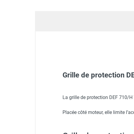
Déstratificateur ventilateur de
plafond
Déstratificateur industriel à pales
Déstratificateur industriel caréné
Déstratificateur de plafond design
Déstratificateur Airius
VMC
Caisson d'Extraction VMC Collective
Caisson d'Extraction VMC tertiaire
Déshumidificateur d'air
Grille de protection D
Déshumidificateur mobile
professionnel
Déshumidificateur fixe
Déshumidificateur de maison et de
Ventilateur extracteur d'air 
La grille de protection DEF 710/H 
confort
Déshumidificateur à adsorption /
Placée côté moteur, elle limite l’
Déshydrateur
Humidificateur d'air
Ventilateur extracteur d'air 
Purificateur d'air