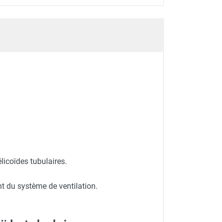
S&P
licoïdes tubulaires.
nt du système de ventilation.
S&P