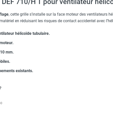
n DEF 710/H T pour ventilateur hélic
flage
, cette grille s’installe sur la face moteur des ventilateurs hé
atériel en réduisant les risques de contact accidentel avec l’hélic
tilateur hélicoïde tubulaire.
 moteur.
 710 mm.
biles.
ipements existants.
?
30