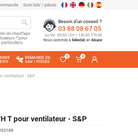
 commande
Suivi SAV / pièces
Besoin d'un conseil ?
03 88 08 67 05
ils de chauffage
Lu
-
Ve
: 8
h
30
-
12
h
/ 13
h
30
-
17
h
30
cateurs !"
pour
Nous sommes à
Sélestat
, en
Alsace
 particuliers.
0
0
ANDE
DEMANDE DE
EVIS
SAV / PIÈCES
r ventilateur - S&P
/H T pour ventilateur - S&P
953188