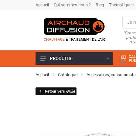
Accueil
Qui sommes-nous ?
Blog
Thématiques
"Grossi
profe
CHAUFFAGE
& TRAITEMENT DE L'AIR
rev
CAL
PRODUITS
PUI
Airchaud Location
Accueil
Catalogue
Accessoires, consommable
Climatiseur
Climatiseur mobile
Retour vers
Grille
Climatiseur mobile résidentiel et
tertiaire
Climatiseur fixe
Rafraîchisseur d'air
Rafraichisseur d'air mobile
Rafraîchisseur d'air gainable
Rafraichisseur d’air fixe