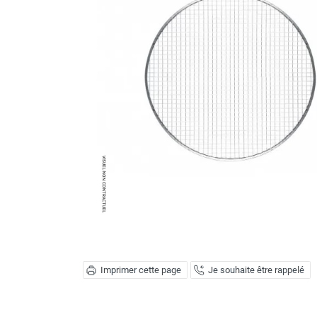
Brumisateur d'air
Coffret de brumisation
Ventilateur brumisateur
Ventilateur / extracteur d'air mobile
Brasseur d'air
Ventilateur fixe
Ventilateur industriel
Ventilateur de chantier
Ventilateur centrifuge
Ventilateur de sol
Ventilateur sur pied
Ventilateur de bureau
Ventilateur de table
Extracteur d'air mural
Extracteur d'air mural hélicoïde
Extracteur d'air mural centrifuge
Imprimer cette page
Je souhaite être rappelé
Extracteur d'air mural ATEX
Extracteur d'air mural résidentiel