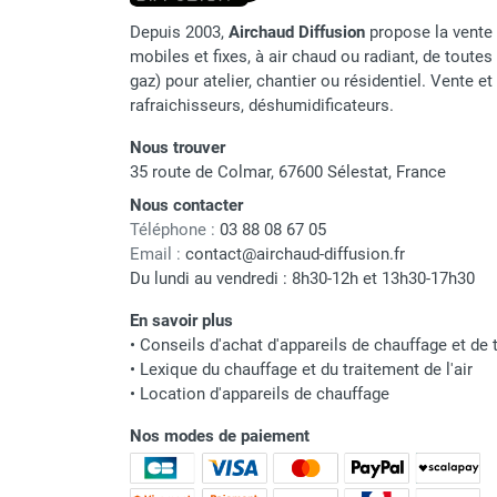
punaises de lit
Depuis 2003,
Airchaud Diffusion
propose la vente 
Chauffage électrique infrarouge
mobiles et fixes, à air chaud ou radiant, de toutes 
Chauffage électrique par convection
gaz) pour atelier, chantier ou résidentiel. Vente e
Chauffage mobile au fioul et GNR
rafraichisseurs, déshumidificateurs.
Chauffage fioul soufflant avec
cheminée et réservoir intégré
Nous trouver
Chauffage fioul soufflant avec
35 route de Colmar, 67600 Sélestat, France
cheminée à raccorder sur citerne
Nous contacter
Chauffage fioul soufflant sans
Téléphone :
03 88 08 67 05
cheminée à combustion directe
Email :
contact@airchaud-diffusion.fr
Chauffage fioul
Du lundi au vendredi : 8h30-12h et 13h30-17h30
infrarouge/rayonnant
En savoir plus
Chauffage mobile au gaz propane /
•
Conseils d'achat d'appareils de chauffage et de t
butane
•
Lexique du chauffage et du traitement de l'air
Chauffage mobile au gaz à
•
Location d'appareils de chauffage
combustion directe
Chauffage mobile au gaz à
Nos modes de paiement
combustion indirecte
Chauffage mobile au gaz rayonnant