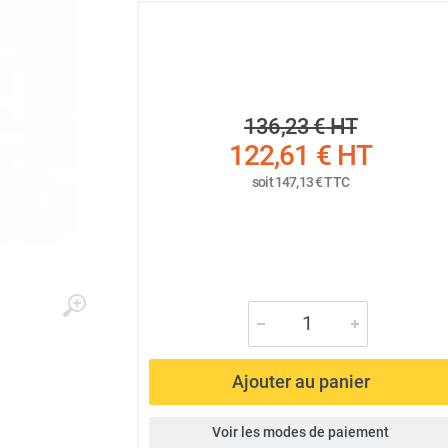
136,23 €
HT
122,61 €
HT
soit
147,13 €
TTC
Ajouter au panier
Voir les modes de paiement