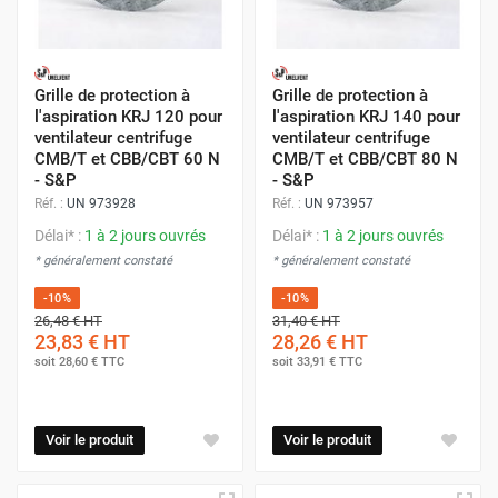
Grille de protection à
Grille de protection à
l'aspiration KRJ 120 pour
l'aspiration KRJ 140 pour
ventilateur centrifuge
ventilateur centrifuge
CMB/T et CBB/CBT 60 N
CMB/T et CBB/CBT 80 N
- S&P
- S&P
Réf. :
UN 973928
Réf. :
UN 973957
Délai* :
1 à 2 jours ouvrés
Délai* :
1 à 2 jours ouvrés
* généralement constaté
* généralement constaté
-10%
-10%
26,48 €
HT
31,40 €
HT
23,83 €
HT
28,26 €
HT
soit
28,60 €
TTC
soit
33,91 €
TTC
Voir le produit
Voir le produit