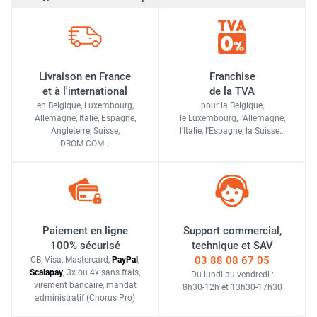
Livraison en France
Franchise
et à l'international
de la TVA
en Belgique, Luxembourg,
pour la Belgique,
Allemagne, Italie, Espagne,
le Luxembourg,
l'Allemagne,
Angleterre, Suisse,
l'Italie,
l'Espagne,
la Suisse…
DROM-COM…
Paiement en ligne
Support commercial,
100% sécurisé
technique et SAV
03 88 08 67 05
CB, Visa, Mastercard,
Pay
Pal
,
Scalapay
,
3x ou 4x sans frais
,
Du lundi au vendredi :
virement bancaire
, mandat
8h30-12h
et
13h30-17h30
administratif
(Chorus Pro)