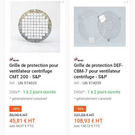
Grille de protection pour
Grille de protection DEF-
ventilateur centrifuge
CBM-7 pour ventilateur
CMT 200 - S&P
centrifuge - S&P
Réf. :
UN 974033
Réf. :
UN 974059
Délai* :
1 à 2 jours ouvrés
Délai* :
1 à 2 jours ouvrés
* généralement constaté
* généralement constaté
-10%
-10%
50,90 €
HT
121,03 €
HT
45,81 €
HT
108,93 €
HT
soit
54,97 €
TTC
soit
130,72 €
TTC