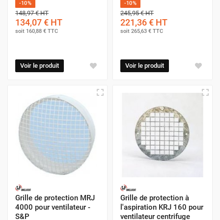
-10%
-10%
148,97 €
HT
245,95 €
HT
134,07 €
HT
221,36 €
HT
soit
160,88 €
TTC
soit
265,63 €
TTC
Voir le produit
Voir le produit
Grille de protection MRJ
Grille de protection à
4000 pour ventilateur -
l'aspiration KRJ 160 pour
S&P
ventilateur centrifuge