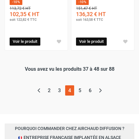
-10%
-10%
113,72 €
HT
151,47 €
HT
102,35 €
HT
136,32 €
HT
soit
122,82 €
TTC
soit
163,58 €
TTC
Voir le produit
Voir le produit
Vous avez vu les produits 37 à 48 sur 88
(page actuelle)
2
3
4
5
6
POURQUOI COMMANDER CHEZ AIRCHAUD DIFFUSION ?
ENTREPRISE FRANÇAISE IMPLANTÉE EN ALSACE