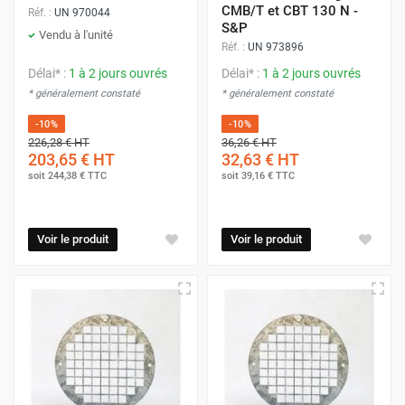
CMB/T et CBT 130 N -
Réf. :
UN 970044
S&P
Vendu à l'unité
Réf. :
UN 973896
Délai* :
1 à 2 jours ouvrés
Délai* :
1 à 2 jours ouvrés
* généralement constaté
* généralement constaté
-10%
-10%
226,28 €
HT
36,26 €
HT
203,65 €
HT
32,63 €
HT
soit
244,38 €
TTC
soit
39,16 €
TTC
Voir le produit
Voir le produit