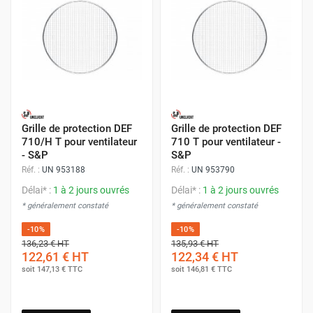
Grille de protection DEF
Grille de protection DEF
710/H T pour ventilateur
710 T pour ventilateur -
- S&P
S&P
Réf. :
UN 953188
Réf. :
UN 953790
Délai* :
1 à 2 jours ouvrés
Délai* :
1 à 2 jours ouvrés
* généralement constaté
* généralement constaté
-10%
-10%
136,23 €
HT
135,93 €
HT
122,61 €
HT
122,34 €
HT
soit
147,13 €
TTC
soit
146,81 €
TTC