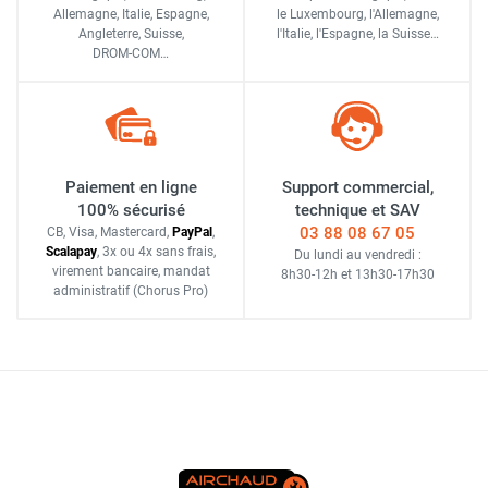
Allemagne, Italie, Espagne,
le Luxembourg,
l'Allemagne,
Angleterre, Suisse,
l'Italie,
l'Espagne,
la Suisse…
DROM-COM…
Paiement en ligne
Support commercial,
100% sécurisé
technique et SAV
03 88 08 67 05
CB, Visa, Mastercard,
Pay
Pal
,
Scalapay
,
3x ou 4x sans frais
,
Du lundi au vendredi :
virement bancaire
, mandat
8h30-12h
et
13h30-17h30
administratif
(Chorus Pro)