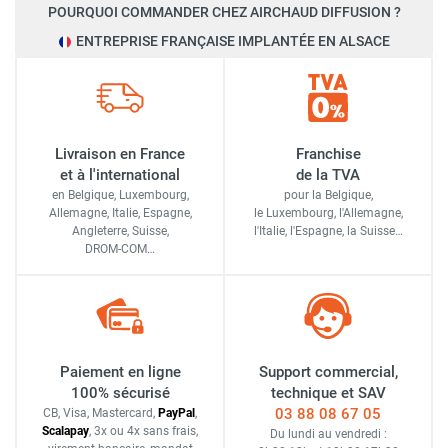
POURQUOI COMMANDER CHEZ AIRCHAUD DIFFUSION ?
ENTREPRISE FRANÇAISE IMPLANTÉE EN ALSACE
Livraison en France
Franchise
et à l'international
de la TVA
en Belgique, Luxembourg,
pour la Belgique,
Allemagne, Italie, Espagne,
le Luxembourg,
l'Allemagne,
Angleterre, Suisse,
l'Italie,
l'Espagne,
la Suisse…
DROM-COM…
Paiement en ligne
Support commercial,
100% sécurisé
technique et SAV
03 88 08 67 05
CB, Visa, Mastercard,
Pay
Pal
,
Scalapay
,
3x ou 4x sans frais
,
Du lundi au vendredi :