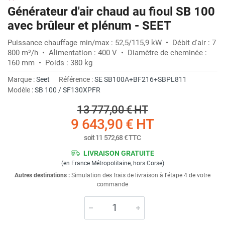
Générateur d'air chaud au fioul SB 100
avec brûleur et plénum - SEET
Puissance chauffage min/max : 52,5/115,9 kW • Débit d'air : 7
800 m³/h • Alimentation : 400 V • Diamètre de cheminée :
160 mm • Poids : 380 kg
Marque :
Seet
Référence :
SE SB100A+BF216+SBPL811
Modèle :
SB 100 / SF130XPFR
13 777,00 €
HT
9 643,90 €
HT
soit
11 572,68 €
TTC
LIVRAISON GRATUITE
(en France Métropolitaine, hors Corse)
Autres destinations :
Simulation des frais de livraison à l'étape 4 de votre
commande