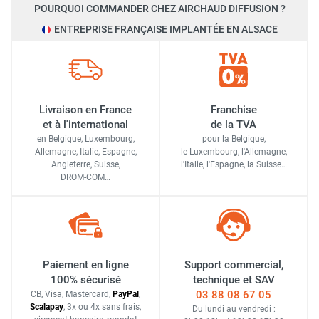
POURQUOI COMMANDER CHEZ AIRCHAUD DIFFUSION ?
ENTREPRISE FRANÇAISE IMPLANTÉE EN ALSACE
Livraison en France
Franchise
et à l'international
de la TVA
en Belgique, Luxembourg,
pour la Belgique,
Allemagne, Italie, Espagne,
le Luxembourg,
l'Allemagne,
Angleterre, Suisse,
l'Italie,
l'Espagne,
la Suisse…
DROM-COM…
Paiement en ligne
Support commercial,
100% sécurisé
technique et SAV
03 88 08 67 05
CB, Visa, Mastercard,
Pay
Pal
,
Scalapay
,
3x ou 4x sans frais
,
Du lundi au vendredi :