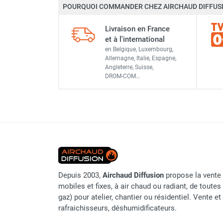
POURQUOI COMMANDER CHEZ AIRCHAUD DIFFUSI
Marque
Chauffage FARM au gaz
Chauffage FARM au fioul
Livraison en France
Référence fournisseur
Chauffage d'atelier granulés / bois /
et à l'international
carton
en Belgique, Luxembourg,
Origine
Chaudière fixe à eau
Allemagne, Italie, Espagne,
Angleterre, Suisse,
Aérotherme fixe mural
Classement produit
DROM-COM…
Aérotherme électrique
Aérotherme au gaz
Aérotherme à eau chaude ou froide
Aérotherme au fioul
Aérotherme pompe à chaleur
(détente directe)
Chauffage mobile électrique, fioul et
gaz
Depuis 2003,
Airchaud Diffusion
propose la vente 
Chauffage mobile électrique
mobiles et fixes, à air chaud ou radiant, de toutes 
Chauffage électrique soufflant
gaz) pour atelier, chantier ou résidentiel. Vente e
Chauffage haute température pour
rafraichisseurs, déshumidificateurs.
étuvage industriel ou destruction