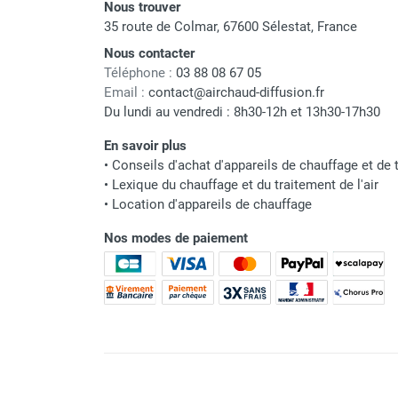
punaises de lit
Nous trouver
35 route de Colmar, 67600 Sélestat, France
Chauffage électrique infrarouge
Chauffage électrique par convection
Nous contacter
Chauffage mobile au fioul et GNR
Téléphone :
03 88 08 67 05
Chauffage fioul soufflant avec
Email :
contact@airchaud-diffusion.fr
Du lundi au vendredi : 8h30-12h et 13h30-17h30
cheminée et réservoir intégré
Chauffage fioul soufflant avec
En savoir plus
cheminée à raccorder sur citerne
•
Conseils d'achat d'appareils de chauffage et de t
Chauffage fioul soufflant sans
•
Lexique du chauffage et du traitement de l'air
cheminée à combustion directe
•
Location d'appareils de chauffage
Chauffage fioul
Nos modes de paiement
infrarouge/rayonnant
Chauffage mobile au gaz propane /
butane
Chauffage mobile au gaz à
combustion directe
Chauffage mobile au gaz à
combustion indirecte
Chauffage mobile au gaz rayonnant