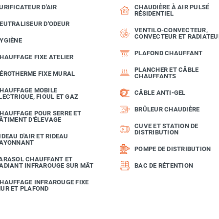
URIFICATEUR D'AIR
CHAUDIÈRE À AIR PULSÉ
RÉSIDENTIEL
EUTRALISEUR D'ODEUR
VENTILO-CONVECTEUR,
CONVECTEUR ET RADIATEU
YGIÈNE
PLAFOND CHAUFFANT
HAUFFAGE FIXE ATELIER
PLANCHER ET CÂBLE
ÉROTHERME FIXE MURAL
CHAUFFANTS
HAUFFAGE MOBILE
CÂBLE ANTI-GEL
LECTRIQUE, FIOUL ET GAZ
BRÛLEUR CHAUDIÈRE
HAUFFAGE POUR SERRE ET
ÂTIMENT D'ÉLEVAGE
CUVE ET STATION DE
DISTRIBUTION
IDEAU D'AIR ET RIDEAU
AYONNANT
POMPE DE DISTRIBUTION
ARASOL CHAUFFANT ET
ADIANT INFRAROUGE SUR MÂT
BAC DE RÉTENTION
HAUFFAGE INFRAROUGE FIXE
UR ET PLAFOND