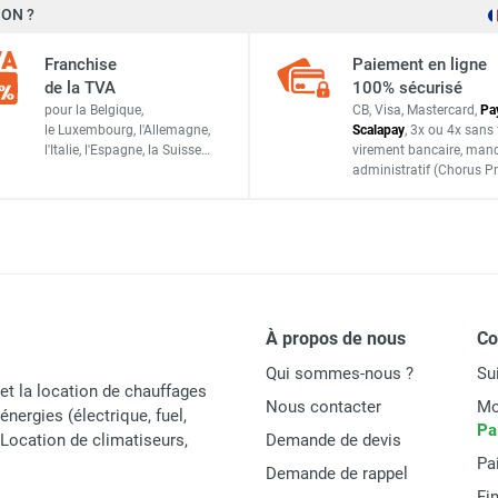
ON ?
Seet
Franchise
Paiement en ligne
SBFI400
de la TVA
100% sécurisé
pour la Belgique,
CB, Visa, Mastercard,
Pa
Italie
le Luxembourg,
l'Allemagne,
Scalapay
,
3x ou 4x sans 
l'Italie,
l'Espagne,
la Suisse…
virement bancaire
, man
ACCESSOIRES
administratif
(Chorus Pr
À propos de nous
C
Qui sommes-nous ?
Su
et la location de chauffages
Nous contacter
Mo
énergies (électrique, fuel,
Pa
t Location de climatiseurs,
Demande de devis
Pa
Demande de rappel
Fi