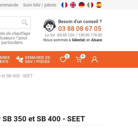
 commande
Suivi SAV / pièces
Besoin d'un conseil ?
03 88 08 67 05
ils de chauffage
Lu
-
Ve
: 8
h
30
-
12
h
/ 13
h
30
-
17
h
30
cateurs !"
pour
Nous sommes à
Sélestat
, en
Alsace
 particuliers.
0
0
ANDE
DEMANDE DE
EVIS
SAV / PIÈCES
0 et SB 400 - SEET
ur SB 350 et SB 400 - SEET