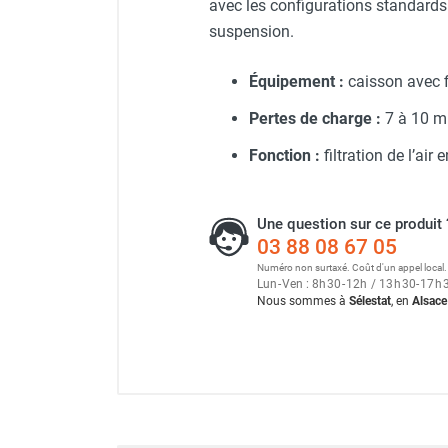
avec les configurations standard
Neutraliseur d'odeur
suspension.
Hygiène
Sèche-main et sèche-cheveux
Générateur d'air chaud au f
Équipement :
caisson avec fi
Distributeur de savon
Chauffage fixe atelier
Pertes de charge :
7 à 10 m
Chauffage d'atelier fixe au fioul et
Fonction :
filtration de l’air 
GNR
Générateur d'air chaud au g
Chauffage au fioul avec réservoir
intégré
Une question sur ce produit 
Chauffage au fioul à raccorder sur
03 88 08 67 05
citerne
Numéro non surtaxé. Coût d'un appel local.
Aérotherme au fioul
Lun
-
Ven : 8
h
30
-
12
h
/ 13
h
30
-
17
h
Nous sommes à
Sélestat
, en
Alsace
Chauffage polycombustible / huile
Chauffage d'atelier fixe avec brûleur
gaz
Chauffage d'atelier suspendu
Chauffage suspendu au fioul
Chauffage suspendu au gaz
Chauffage FARM