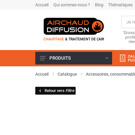
Accueil
Qui sommes-nous ?
Blog
Thématiques
"Grossi
profe
CHAUFFAGE
& TRAITEMENT DE L'AIR
rev
CAL
PRODUITS
PUI
Airchaud Location
Accueil
Catalogue
Accessoires, consommable
Climatiseur
Climatiseur mobile
Retour vers
Filtre
Climatiseur mobile résidentiel et
tertiaire
Climatiseur fixe
Rafraîchisseur d'air
Rafraichisseur d'air mobile
Rafraîchisseur d'air gainable
Rafraichisseur d’air fixe