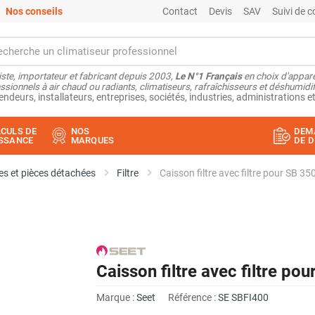
Nos conseils
Contact
Devis
SAV
Suivi de
ste, importateur et fabricant depuis 2003,
Le N°1 Français
en choix d'appare
ssionnels à air chaud ou radiants, climatiseurs, rafraîchisseurs et déshumidifi
endeurs, installateurs, entreprises, sociétés, industries, administrations et
CULS DE
NOS
DEM
SSANCE
MARQUES
DE D
s et pièces détachées
Filtre
Caisson filtre avec filtre pour SB 35
Caisson filtre avec filtre po
Marque :
Seet
Référence :
SE SBFI400