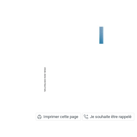
Brumisateur d'air
Coffret de brumisation
Ventilateur brumisateur
Ventilateur / extracteur d'air mobile
Brasseur d'air
Ventilateur fixe
Ventilateur industriel
Ventilateur de chantier
Ventilateur centrifuge
Ventilateur de sol
Ventilateur sur pied
Ventilateur de bureau
Ventilateur de table
Extracteur d'air mural
Extracteur d'air mural hélicoïde
Extracteur d'air mural centrifuge
Imprimer cette page
Je souhaite être rappelé
Extracteur d'air mural ATEX
Extracteur d'air mural résidentiel