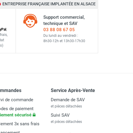
ENTREPRISE FRANÇAISE IMPLANTÉE EN ALSACE
Support commercial,
technique et SAV
03 88 08 67 05
y
Pal
,
frais
,
Du lundi au vendredi :
dat
8h30-12h
et
13h30-17h30
o)
ommandes
Service Après-Vente
ivi de commande
Demande de SAV
et pièces détachées
des de paiement
iement sécurisé
Suivi SAV
et pièces détachées
iement 3x sans frais
nancement