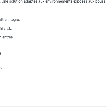
s. Une solution adaptée aux environnements exposés aux poussiè
ioul SB 400 avec brûleur et plénum - SEET
ltre intégré.
m / CE.
en entrée.
az naturel SB 350 avec brûleur et plénum - SEET
?
30