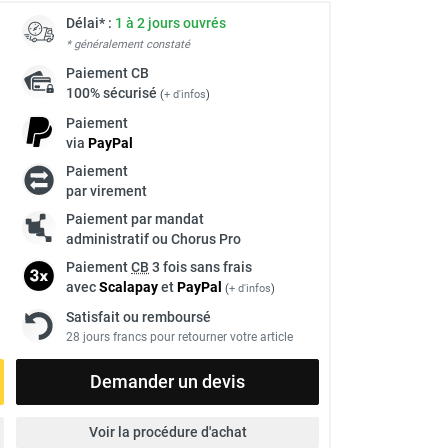
Délai* :
1 à 2 jours ouvrés
* généralement constaté
Paiement
CB
100% sécurisé
(
+ d'infos
)
Paiement
via
Pay
Pal
Paiement
par virement
Paiement par mandat
administratif ou Chorus Pro
Paiement
CB
3 fois sans frais
avec
Scalapay
et
Pay
Pal
(
+ d'infos
)
Satisfait ou remboursé
28 jours francs pour retourner votre article
Demander un devis
Voir la procédure d'achat