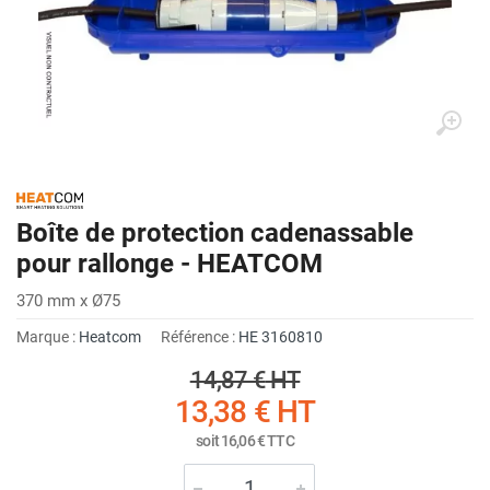
Boîte de protection cadenassable
pour rallonge - HEATCOM
370 mm x Ø75
Marque :
Heatcom
Référence :
HE 3160810
14,87 €
HT
13,38 €
HT
soit
16,06 €
TTC