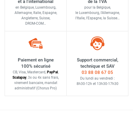
et à l'international
de la TVA
en Belgique, Luxembourg,
pour la Belgique,
Allemagne, Italie, Espagne,
le Luxembourg,
l'Allemagne,
Angleterre, Suisse,
l'Italie,
l'Espagne,
la Suisse…
DROM-COM…
Paiement en ligne
Support commercial,
100% sécurisé
technique et SAV
03 88 08 67 05
CB, Visa, Mastercard,
Pay
Pal
,
Scalapay
,
3x ou 4x sans frais
,
Du lundi au vendredi :
virement bancaire
, mandat
8h30-12h
et
13h30-17h30
administratif
(Chorus Pro)