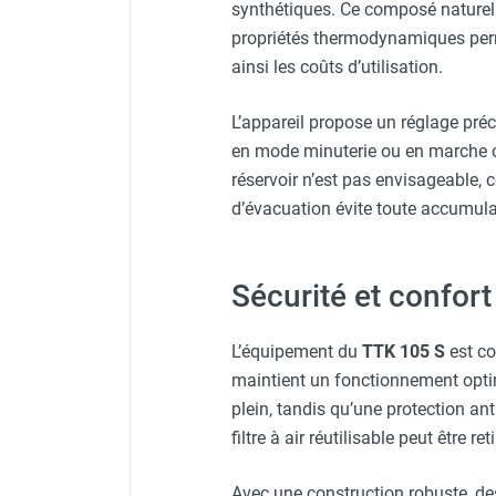
synthétiques. Ce composé naturel 
Chauffage FARM au gaz
propriétés thermodynamiques perme
Chauffage FARM au fioul
ainsi les coûts d’utilisation.
Chauffage d'atelier granulés / bois /
carton
L’appareil propose un réglage préci
Chaudière fixe à eau
en mode minuterie ou en marche con
Aérotherme fixe mural
réservoir n’est pas envisageable
Aérotherme électrique
d’évacuation évite toute accumula
Aérotherme au gaz
Aérotherme à eau chaude ou froide
Aérotherme au fioul
Sécurité et confort 
Aérotherme pompe à chaleur
(détente directe)
Chauffage mobile électrique, fioul et
L’équipement du
TTK 105 S
est co
gaz
maintient un fonctionnement optim
Chauffage mobile électrique
plein, tandis qu’une protection an
Chauffage électrique soufflant
filtre à air réutilisable peut être re
Chauffage haute température pour
étuvage industriel ou destruction
Avec une construction robuste, de