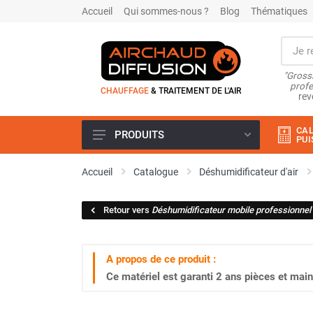
Accueil
Qui sommes-nous ?
Blog
Thématiques
"Grossi
profe
CHAUFFAGE
& TRAITEMENT DE L'AIR
rev
CAL
PRODUITS
PUI
Airchaud Location
Accueil
Catalogue
Déshumidificateur d'air
Climatiseur
Climatiseur mobile
Retour vers
Déshumidificateur mobile professionnel
Climatiseur mobile résidentiel et
tertiaire
Climatiseur fixe
A propos de ce produit :
Rafraîchisseur d'air
Ce matériel est garanti
2 ans
pièces et main
Rafraichisseur d'air mobile
Rafraîchisseur d'air gainable
Rafraichisseur d’air fixe