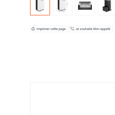
Déstratificateur ventilateur de
plafond
Déstratificateur industriel à pales
Déstratificateur industriel caréné
Déstratificateur de plafond design
Imprimer cette page
Je souhaite être rappelé
Déstratificateur Airius
VMC
Caisson d'Extraction VMC Collective
Caisson d'Extraction VMC tertiaire
Déshumidificateur d'air
Déshumidificateur mobile
professionnel
Déshumidificateur fixe
Déshumidificateur de maison et de
confort
Déshumidificateur à adsorption /
Déshydrateur
Humidificateur d'air
Purificateur d'air