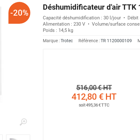
Déshumidificateur d'air TTK
-20%
Capacité déshumidification : 30 l/jour • Débit
Alimentation : 230 V • Volume/surface conseil
Poids : 14,5 kg
Marque :
Trotec
Référence :
TR 1120000109
M
516,00 €
HT
412,80 €
HT
soit
495,36 €
TTC