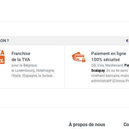
K 32 E - TROTEC
28,4 l/24h
ON ?
30 l/24h
bile électrique monophasé TTK 33 E - TROTEC
Franchise
Paiement en ligne
de la TVA
100% sécurisé
pour la Belgique,
CB, Visa, Mastercard,
Pa
le Luxembourg,
l'Allemagne,
Scalapay
,
3x ou 4x sans 
l'Italie,
l'Espagne,
la Suisse…
virement bancaire
, man
rt à gaz chaud TTK 100 E - TROTEC
173 m³/h
administratif
(Chorus Pr
cateur d'air mobile électrique monophasé TTK 70 HEPA - TROTEC
112,5 m³
45 m²
À propos de nous
C