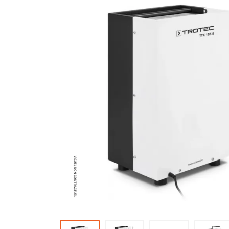
Brumisateur d'air
Coffret de brumisation
Ventilateur brumisateur
Ventilateur / extracteur d'air mobile
Brasseur d'air
Ventilateur fixe
Ventilateur industriel
Ventilateur de chantier
Ventilateur centrifuge
Ventilateur de sol
Ventilateur sur pied
Ventilateur de bureau
Ventilateur de table
Extracteur d'air mural
Extracteur d'air mural hélicoïde
Extracteur d'air mural centrifuge
Extracteur d'air mural ATEX
Extracteur d'air mural résidentiel