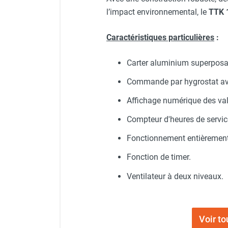
punaises de lit
l’impact environnemental, le
TTK 
Chauffage électrique infrarouge
Chauffage électrique par convection
Caractéristiques particulières
:
Chauffage mobile au fioul et GNR
Chauffage fioul soufflant avec
Carter aluminium superposab
cheminée et réservoir intégré
Chauffage fioul soufflant avec
Commande par hygrostat avec
cheminée à raccorder sur citerne
Affichage numérique des vale
Chauffage fioul soufflant sans
cheminée à combustion directe
Compteur d'heures de service
Chauffage fioul
infrarouge/rayonnant
Fonctionnement entièrement
Chauffage mobile au gaz propane /
Fonction de timer.
butane
Chauffage mobile au gaz à
Ventilateur à deux niveaux.
combustion directe
Chauffage mobile au gaz à
combustion indirecte
Voir t
Chauffage mobile au gaz rayonnant