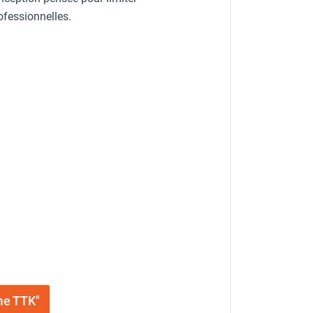
fessionnelles.
me TTK"