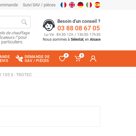
 commande
Suivi SAV / pièces
Besoin d'un conseil ?
03 88 08 67 05
ils de chauffage
Lu
-
Ve
: 8
h
30
-
12
h
/ 13
h
30
-
17
h
30
cateurs !"
pour
Nous sommes à
Sélestat
, en
Alsace
 particuliers.
0
0
ANDE
DEMANDE DE
EVIS
SAV / PIÈCES
TK 105 S - TROTEC