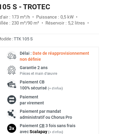
 105 S - TROTEC
-20%
 d'air : 173 m³/h • Puissance : 0,5 kW •
lée : 230 m³/90 m² • Réservoir : 5,2 litres •
odèle :
TTK 105 S
Délai :
Date de réapprovisionnement
non définie
Garantie 2 ans
Pièces et main d’œuvre
Paiement
CB
100% sécurisé
(
+ d'infos
)
Paiement
par virement
Paiement par mandat
administratif ou Chorus Pro
Paiement
CB
3 fois sans frais
avec
Scalapay
(
+ d'infos
)