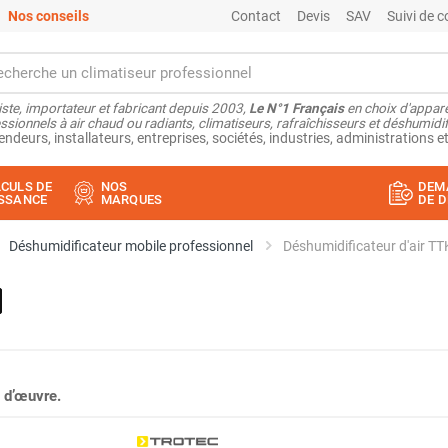
Nos conseils
Contact
Devis
SAV
Suivi de
ste, importateur et fabricant depuis 2003,
Le N°1 Français
en choix d'appare
ssionnels à air chaud ou radiants, climatiseurs, rafraîchisseurs et déshumidifi
endeurs, installateurs, entreprises, sociétés, industries, administrations et
CULS DE
NOS
DEM
SSANCE
MARQUES
DE D
Déshumidificateur mobile professionnel
Déshumidificateur d'air T
 d’œuvre.