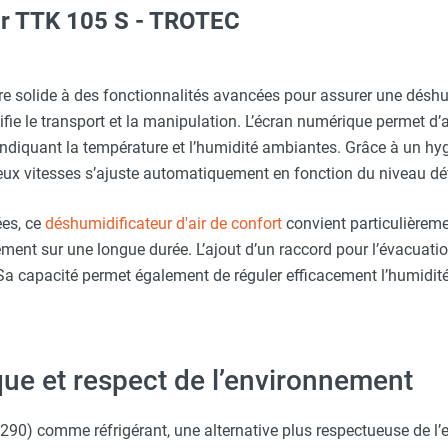
air TTK 105 S - TROTEC
aille L - HUSQVARNA
erre-tête réglable - HUSQVARNA
 - TTK 125 S - TTK 170 ECO - TROTEC
e solide à des fonctionnalités avancées pour assurer une déshum
e le transport et la manipulation. L’écran numérique permet d’af
indiquant la température et l’humidité ambiantes. Grâce à un hyg
c avec protège-menton Smartguard PE 10H - HUSQVARNA
eux vitesses s’ajuste automatiquement en fonction du niveau déf
ées, ce
déshumidificateur d'air de confort
convient particulièrem
aille S - HUSQVARNA
ent sur une longue durée. L’ajout d’un raccord pour l’évacuat
. Sa capacité permet également de réguler efficacement l’humidi
ARNA
que et respect de l’environnement
R290) comme réfrigérant, une alternative plus respectueuse de l’