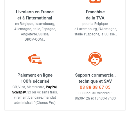
Livraison en France
Franchise
et à l'international
de la TVA
en Belgique, Luxembourg,
pour la Belgique,
Allemagne, Italie, Espagne,
le Luxembourg,
l'Allemagne,
Angleterre, Suisse,
l'Italie,
l'Espagne,
la Suisse…
DROM-COM…
Paiement en ligne
Support commercial,
100% sécurisé
technique et SAV
03 88 08 67 05
CB, Visa, Mastercard,
Pay
Pal
,
Scalapay
,
3x ou 4x sans frais
,
Du lundi au vendredi :
virement bancaire
, mandat
8h30-12h
et
13h30-17h30
administratif
(Chorus Pro)