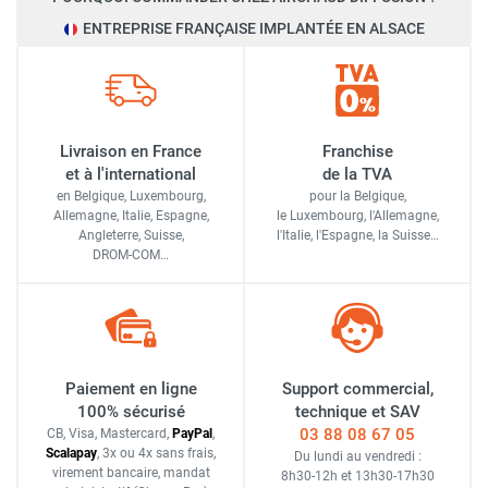
ENTREPRISE FRANÇAISE IMPLANTÉE EN ALSACE
Livraison en France
Franchise
et à l'international
de la TVA
en Belgique, Luxembourg,
pour la Belgique,
Allemagne, Italie, Espagne,
le Luxembourg,
l'Allemagne,
Angleterre, Suisse,
l'Italie,
l'Espagne,
la Suisse…
DROM-COM…
Paiement en ligne
Support commercial,
100% sécurisé
technique et SAV
03 88 08 67 05
CB, Visa, Mastercard,
Pay
Pal
,
Scalapay
,
3x ou 4x sans frais
,
Du lundi au vendredi :
virement bancaire
, mandat
8h30-12h
et
13h30-17h30