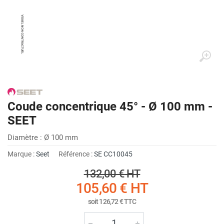
Coude concentrique 45° - Ø 100 mm -
SEET
Diamètre : Ø 100 mm
Marque :
Seet
Référence :
SE CC10045
132,00 €
HT
105,60 €
HT
soit
126,72 €
TTC