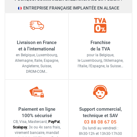
ENTREPRISE FRANÇAISE IMPLANTÉE EN ALSACE
Livraison en France
Franchise
et à l'international
de la TVA
en Belgique, Luxembourg,
pour la Belgique,
Allemagne, Italie, Espagne,
le Luxembourg,
l'Allemagne,
Angleterre, Suisse,
l'Italie,
l'Espagne,
la Suisse…
DROM-COM…
Paiement en ligne
Support commercial,
100% sécurisé
technique et SAV
03 88 08 67 05
CB, Visa, Mastercard,
Pay
Pal
,
Scalapay
,
3x ou 4x sans frais
,
Du lundi au vendredi :
virement bancaire
, mandat
8h30-12h
et
13h30-17h30