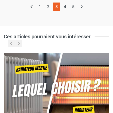
(page actuelle)
1
2
3
4
5
Ces articles pourraient vous intéresser