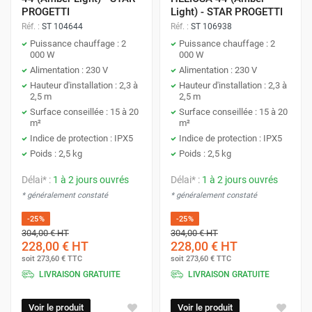
PROGETTI
Light) - STAR PROGETTI
Réf. :
ST 104644
Réf. :
ST 106938
Puissance chauffage : 2
Puissance chauffage : 2
000 W
000 W
Alimentation : 230 V
Alimentation : 230 V
Hauteur d'installation : 2,3 à
Hauteur d'installation : 2,3 à
2,5 m
2,5 m
Surface conseillée : 15 à 20
Surface conseillée : 15 à 20
m²
m²
Indice de protection : IPX5
Indice de protection : IPX5
Poids : 2,5 kg
Poids : 2,5 kg
Délai* :
1 à 2 jours ouvrés
Délai* :
1 à 2 jours ouvrés
* généralement constaté
* généralement constaté
-25%
-25%
304,00 €
HT
304,00 €
HT
228,00 €
HT
228,00 €
HT
soit
273,60 €
TTC
soit
273,60 €
TTC
LIVRAISON GRATUITE
LIVRAISON GRATUITE
Voir le produit
Voir le produit