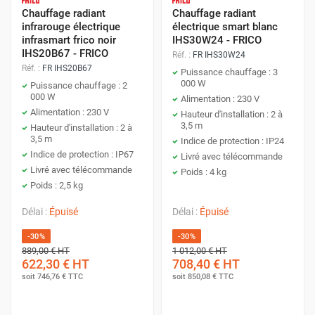
Chauffage radiant
Chauffage radiant
infrarouge électrique
électrique smart blanc
infrasmart frico noir
IHS30W24 - FRICO
IHS20B67 - FRICO
Réf. :
FR IHS30W24
Réf. :
FR IHS20B67
Puissance chauffage : 3
000 W
Puissance chauffage : 2
000 W
Alimentation : 230 V
Alimentation : 230 V
Hauteur d'installation : 2 à
3,5 m
Hauteur d'installation : 2 à
3,5 m
Indice de protection : IP24
Indice de protection : IP67
Livré avec télécommande
Livré avec télécommande
Poids : 4 kg
Poids : 2,5 kg
Délai :
Épuisé
Délai :
Épuisé
-30%
-30%
889,00 €
HT
1 012,00 €
HT
622,30 €
HT
708,40 €
HT
soit
746,76 €
TTC
soit
850,08 €
TTC