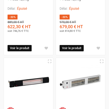
Délai :
Épuisé
Délai :
Épuisé
-30%
-30%
889,00 €
HT
970,00 €
HT
622,30 €
HT
679,00 €
HT
soit
746,76 €
TTC
soit
814,80 €
TTC
Voir le produit
Voir le produit