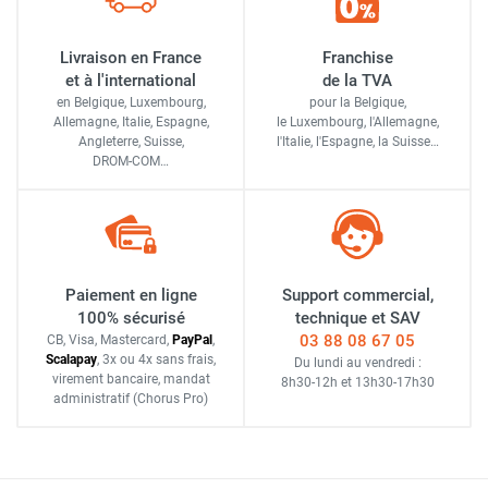
Livraison en France
Franchise
et à l'international
de la TVA
en Belgique, Luxembourg,
pour la Belgique,
Allemagne, Italie, Espagne,
le Luxembourg,
l'Allemagne,
Angleterre, Suisse,
l'Italie,
l'Espagne,
la Suisse…
DROM-COM…
Paiement en ligne
Support commercial,
100% sécurisé
technique et SAV
03 88 08 67 05
CB, Visa, Mastercard,
Pay
Pal
,
Scalapay
,
3x ou 4x sans frais
,
Du lundi au vendredi :
virement bancaire
, mandat
8h30-12h
et
13h30-17h30
administratif
(Chorus Pro)