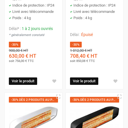
Indice de protection : IP24
Indice de protection : IP24
Livré avec télécommande
Livré avec télécommande
Poids : 4 kg
Poids : 4 kg
Délai* :
1 à 2 jours ouvrés
Délai :
Épuisé
* généralement constaté
-30%
-30%
900,00 €
HT
1 012,00 €
HT
630,00 €
HT
708,40 €
HT
soit
756,00 €
TTC
soit
850,08 €
TTC
Voir le produit
Voir le produit
-30% DÈS 2 PRODUITS AU PANIER
-30% DÈS 2 PRODUITS AU PANIER