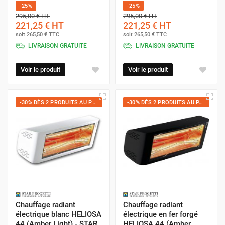
-25%
-25%
295,00 €
HT
295,00 €
HT
221,25 €
HT
221,25 €
HT
soit
265,50 €
TTC
soit
265,50 €
TTC
LIVRAISON GRATUITE
LIVRAISON GRATUITE
Voir le produit
Voir le produit
-30% DÈS 2 PRODUITS AU PANIER
-30% DÈS 2 PRODUITS AU PANIER
Chauffage radiant
Chauffage radiant
électrique blanc HELIOSA
électrique en fer forgé
44 (Amber Light) - STAR
HELIOSA 44 (Amber