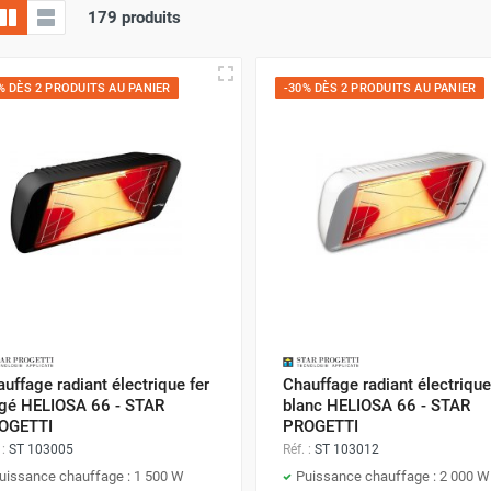
179 produits
% DÈS 2 PRODUITS AU PANIER
-30% DÈS 2 PRODUITS AU PANIER
uffage radiant électrique fer
Chauffage radiant électrique
rgé HELIOSA 66 - STAR
blanc HELIOSA 66 - STAR
OGETTI
PROGETTI
 :
ST 103005
Réf. :
ST 103012
uissance chauffage : 1 500 W
Puissance chauffage : 2 000 W