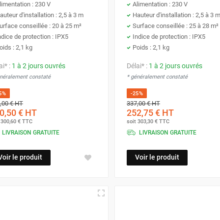
limentation : 230 V
Alimentation : 230 V
auteur d'installation : 2,5 à 3 m
Hauteur d'installation : 2,5 à 3 
urface conseillée : 20 à 25 m²
Surface conseillée : 25 à 28 m²
ndice de protection : IPX5
Indice de protection : IPX5
oids : 2,1 kg
Poids : 2,1 kg
ai* :
1 à 2 jours ouvrés
Délai* :
1 à 2 jours ouvrés
énéralement constaté
* généralement constaté
5%
-25%
,00 €
HT
337,00 €
HT
0,50 €
HT
252,75 €
HT
t
300,60 €
TTC
soit
303,30 €
TTC
LIVRAISON GRATUITE
LIVRAISON GRATUITE
Voir le produit
Voir le produit