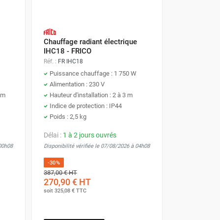
Chauffage radiant électrique
IHC18 - FRICO
Réf. :
FR IHC18
Puissance chauffage : 1 750 W
Alimentation : 230 V
5 m
Hauteur d'installation : 2 à 3 m
Indice de protection : IP44
Poids : 2,5 kg
Délai :
1 à 2 jours ouvrés
 00h08
Disponibilité vérifiée le 07/08/2026 à 04h08
-30%
387,00 €
HT
270,90 €
HT
soit
325,08 €
TTC