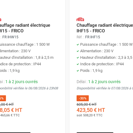
uffage radiant électrique
Chauffage radiant électrique
W15 - FRICO
IHF15 - FRICO
 :
FR IHW15
Réf. :
FR IHF15
uissance chauffage : 1 500 W
Puissance chauffage : 1 500 W
limentation : 230 V
Alimentation : 230 V
auteur d'installation : 1,8 à 2,5 m
Hauteur d'installation : 2,3 à 3,
ndice de protection : IP44
Indice de protection : IP44
oids : 1,9 kg
Poids : 1,9 kg
ai :
1 à 2 jours ouvrés
Délai :
1 à 2 jours ouvrés
onibilité vérifiée le 06/08/2026 à 23h08
Disponibilité vérifiée le 07/08/2026 à
5%
-30%
,00 €
HT
605,00 €
HT
8,05 €
HT
423,50 €
HT
t
465,66 €
TTC
soit
508,20 €
TTC