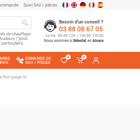
 commande
Suivi SAV / pièces
Besoin d'un conseil ?
03 88 08 67 05
ils de chauffage
Lu
-
Ve
: 8
h
30
-
12
h
/ 13
h
30
-
17
h
30
cateurs !"
pour
Nous sommes à
Sélestat
, en
Alsace
 particuliers.
0
0
ANDE
DEMANDE DE
EVIS
SAV / PIÈCES
 fixe (page 5)