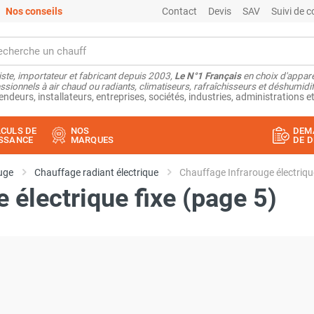
Nos conseils
Contact
Devis
SAV
Suivi de
ste, importateur et fabricant depuis 2003,
Le N°1 Français
en choix d'appare
ssionnels à air chaud ou radiants, climatiseurs, rafraîchisseurs et déshumidifi
endeurs, installateurs, entreprises, sociétés, industries, administrations et
CULS DE
NOS
DEM
SSANCE
MARQUES
DE D
uge
Chauffage radiant électrique
Chauffage Infrarouge électrique
 électrique fixe (page 5)