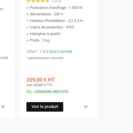
3 avis
Puissance chauffage : 1 500 W
5 m
Alimentation : 230 V
Hauteur d'installation : 2,2 à 3 m
Indice de protection : IPX5
Halogène à quartz
Poids : 3 kg
Délai* :
1 à 2 jours ouvrés
 23h08
* généralement constaté
209,00 €
HT
soit
250,80 €
TTC
LIVRAISON GRATUITE
Voir le produit