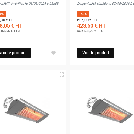
onibilité vérifiée le 06/08/2026 à 23h08
Disponibilité vérifiée le 07/08/2026 à
5%
-30%
,00 €
HT
605,00 €
HT
8,05 €
HT
423,50 €
HT
t
465,66 €
TTC
soit
508,20 €
TTC
Voir le produit
Voir le produit