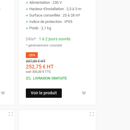
Alimentation : 230 V
m
Hauteur d'installation : 2,5 à 3 m
Surface conseillée : 25 à 28 m²
Indice de protection : IPX5
Poids : 2,1 kg
Délai* :
1 à 2 jours ouvrés
* généralement constaté
-25%
337,00 €
HT
252,75 €
HT
soit
303,30 €
TTC
LIVRAISON GRATUITE
Voir le produit