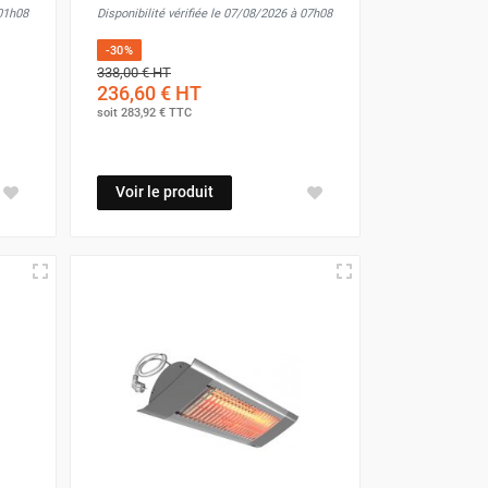
 01h08
Disponibilité vérifiée le 07/08/2026 à 07h08
-30%
338,00 €
HT
236,60 €
HT
soit
283,92 €
TTC
Voir le produit