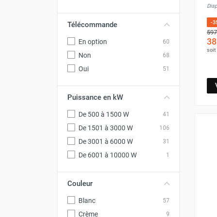
Disp
Chauffage FARM au gaz
Chauffage FARM au fioul
-3
Télécommande
597
Chauffage d'atelier granulés / bois /
38
En option
60
carton
soi
Non
68
Chaudière fixe à eau
Aérotherme fixe mural
Oui
51
Aérotherme électrique
Aérotherme au gaz
Puissance en kW
Aérotherme à eau chaude ou froide
De 500 à 1500 W
41
Aérotherme au fioul
Aérotherme pompe à chaleur
De 1501 à 3000 W
106
(détente directe)
De 3001 à 6000 W
31
Chauffage mobile électrique, fioul et
De 6001 à 10000 W
1
gaz
Chauffage mobile électrique
Couleur
Chauffage électrique soufflant
Chauffage haute température pour
Blanc
57
étuvage industriel ou destruction
Crème
9