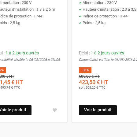
limentation : 230 V
Alimentation : 230 V
auteur d'installation : 1,8 à 2,5 m
Hauteur d'installation : 2,3 à 3,
ndice de protection : IP44
Indice de protection : IP44
oids : 2,5 kg
Poids : 2,5 kg
ai :
1 à 2 jours ouvrés
Délai :
1 à 2 jours ouvrés
onibilité vérifiée le 06/08/2026 à 23h08
Disponibilité vérifiée le 06/08/2026 à
5%
-30%
,00 €
HT
605,00 €
HT
1,45 €
HT
423,50 €
HT
t
493,74 €
TTC
soit
508,20 €
TTC
Voir le produit
Voir le produit