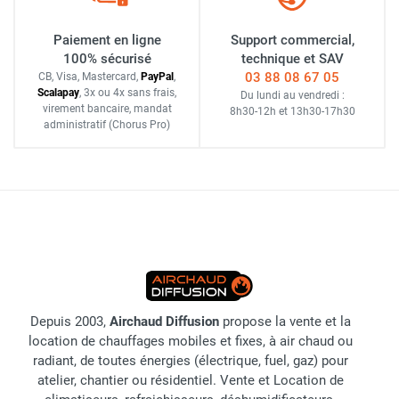
Paiement en ligne
Support commercial,
100% sécurisé
technique et SAV
03 88 08 67 05
CB, Visa, Mastercard,
Pay
Pal
,
Scalapay
,
3x ou 4x sans frais
,
Du lundi au vendredi :
virement bancaire
, mandat
8h30-12h
et
13h30-17h30
administratif
(Chorus Pro)
Depuis 2003,
Airchaud Diffusion
propose la vente et la
location de chauffages mobiles et fixes, à air chaud ou
radiant, de toutes énergies (électrique, fuel, gaz) pour
atelier, chantier ou résidentiel. Vente et Location de