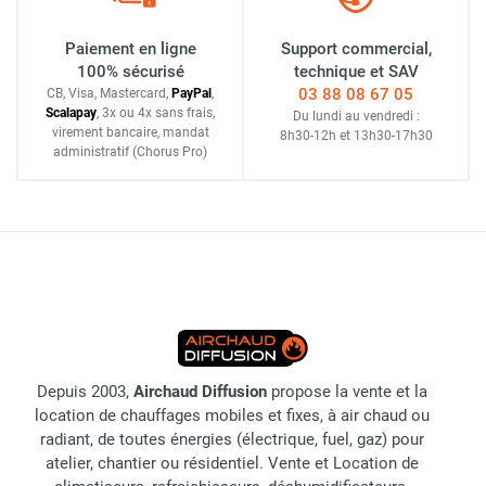
Paiement en ligne
Support commercial,
100% sécurisé
technique et SAV
03 88 08 67 05
CB, Visa, Mastercard,
Pay
Pal
,
Scalapay
,
3x ou 4x sans frais
,
Du lundi au vendredi :
virement bancaire
, mandat
8h30-12h
et
13h30-17h30
administratif
(Chorus Pro)
Depuis 2003,
Airchaud Diffusion
propose la vente et la
location de chauffages mobiles et fixes, à air chaud ou
radiant, de toutes énergies (électrique, fuel, gaz) pour
atelier, chantier ou résidentiel. Vente et Location de