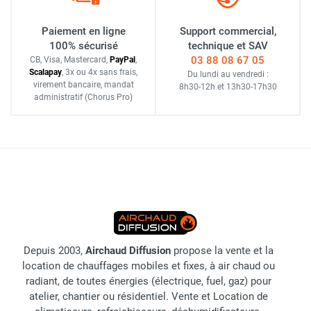
Paiement en ligne
Support commercial,
100% sécurisé
technique et SAV
03 88 08 67 05
CB, Visa, Mastercard,
Pay
Pal
,
Scalapay
,
3x ou 4x sans frais
,
Du lundi au vendredi :
virement bancaire
, mandat
8h30-12h
et
13h30-17h30
administratif
(Chorus Pro)
Depuis 2003,
Airchaud Diffusion
propose la vente et la
location de chauffages mobiles et fixes, à air chaud ou
radiant, de toutes énergies (électrique, fuel, gaz) pour
atelier, chantier ou résidentiel. Vente et Location de