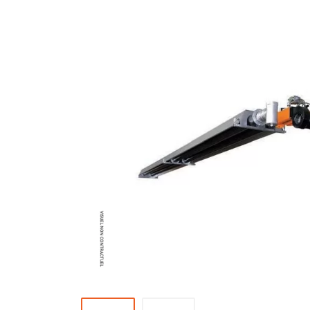
Brumisateur d'air
Coffret de brumisation
Ventilateur brumisateur
Ventilateur / extracteur d'air mobile
Brasseur d'air
Ventilateur fixe
Ventilateur industriel
Ventilateur de chantier
Ventilateur centrifuge
Ventilateur de sol
Ventilateur sur pied
Ventilateur de bureau
Ventilateur de table
Extracteur d'air mural
Extracteur d'air mural hélicoïde
Extracteur d'air mural centrifuge
Extracteur d'air mural ATEX
Extracteur d'air mural résidentiel