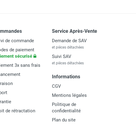
ommandes
Service Après-Vente
ivi de commande
Demande de SAV
et pièces détachées
des de paiement
iement sécurisé
Suivi SAV
et pièces détachées
iement 3x sans frais
nancement
Informations
vraison
CGV
port
Mentions légales
rantie
Politique de
oit de rétractation
confidentialité
Plan du site