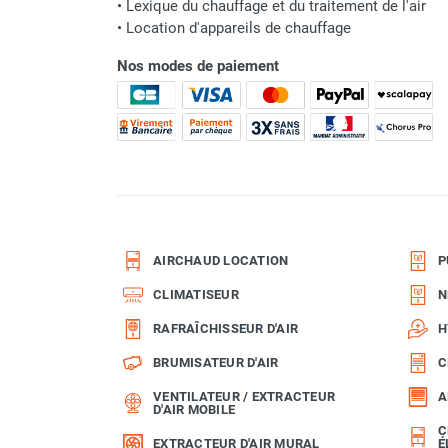
•
Lexique du chauffage et du traitement de l'air
Classement produit
Parasol chauffant et radiant
•
Location d'appareils de chauffage
infrarouge sur mât
Nos modes de paiement
Parasol chauffant à gaz
Parasol chauffant et radiant sur
mât électrique
Chauffe terrasse aux pellets
Chauffage infrarouge fixe mur et
plafond
Chauffage radiant électrique
Chauffage Infrarouge électrique fixe
AIRCHAUD LOCATION
P
Panneau rayonnant
Lustre infrarouge électrique
CLIMATISEUR
N
suspendu
RAFRAÎCHISSEUR D'AIR
H
Réglette et cassette rayonnante
Chauffage tube radiant et radiant
BRUMISATEUR D'AIR
C
lumineux au gaz
VENTILATEUR / EXTRACTEUR
A
Chauffage radiant tube suspendu
D'AIR MOBILE
au gaz
C
EXTRACTEUR D'AIR MURAL
É