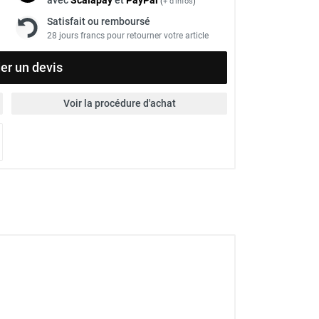
(
+ d'infos
)
Satisfait ou remboursé
28 jours francs pour retourner votre article
r un devis
Voir la procédure d'achat