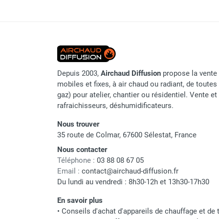
Chaudière mobile à eau
Consommation élec.
Chauffage infrarouge au
Chauffage mobile au bois
Gaine pour chauffage mobile
Indice de protection
Chauffage pour serre et bâtiment
Raccord gaz
d'élevage
Chauffage FARM au gaz
Alimentation
Depuis 2003,
Airchaud Diffusion
propose la vente 
Chauffage FARM au fioul
mobiles et fixes, à air chaud ou radiant, de toutes 
Chauffage mobile au gaz rayonnant
Allumage et contrôle
gaz) pour atelier, chantier ou résidentiel. Vente e
Rideau d'air et rideau rayonnant
rafraichisseurs, déshumidificateurs.
Dimensions
Rideau d'air chaud
Nous trouver
Rideau d'air chaud électrique
35 route de Colmar, 67600 Sélestat, France
Rideau d'air chaud encastrable
Rideau d'air eau chaude
Nous contacter
Rideau d'air chaud pour pompe à
Téléphone :
03 88 08 67 05
Marque
Email :
contact@airchaud-diffusion.fr
chaleur
Du lundi au vendredi : 8h30-12h et 13h30-17h30
Rideau d'air pour portes tournantes
Référence fournisseur
Rideau d'air ambiant
En savoir plus
Rideau d'air froid
Nom du modèle
•
Conseils d'achat d'appareils de chauffage et de t
Rideau isolant thermique