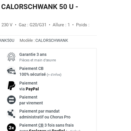
az CALORSCHWANK 50 U -
: 230 V • Gaz : G20/G31 • Allure : 1 • Poids :
ANK50U
Modèle :
CALORSCHWANK
Garantie 3 ans
Pièces et main d’œuvre
Paiement
CB
100% sécurisé
(
+ d'infos
)
Paiement
via
Pay
Pal
Paiement
par virement
Paiement par mandat
administratif ou Chorus Pro
Paiement
CB
3 fois sans frais
avec
Scalapay
et
Pay
Pal