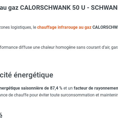
ge au gaz CALORSCHWANK 50 U - SCHWA
ARNA
Taille XL - HUSQVARNA
SCHWANK
zones logistiques, le
chauffage infrarouge au gaz
CALORSCHWA
WANKCONTROL - SCHWANK
Taille M - HUSQVARNA
formance diffuse une chaleur homogène sans courant d’air, gara
WANKCONTROL - SCHWANK
Taille XXL - HUSQVARNA
acité énergétique
erre-tête réglable - HUSQVARNA
énergétique saisonnière de 87,4 %
et un
facteur de rayonnemen
sance de chauffe pour éviter toute surconsommation et maintenir
é