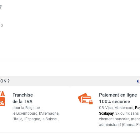
?
30
gaz CALORSCHWANK 30 L - SCHWANK
ON ?
49 kW
gaz CALORSCHWANK 20 L - SCHWANK
Franchise
Paiement en ligne
4,92 m³/h
de la TVA
100% sécurisé
 gaz CALORSCHWANK 15 U - SCHWANK
pour la Belgique,
CB, Visa, Mastercard,
Pa
3,81 m³/h
le Luxembourg,
l'Allemagne,
Scalapay
,
3x ou 4x sans 
l'Italie,
l'Espagne,
la Suisse…
virement bancaire
, man
221 kg
administratif
(Chorus Pr
 gaz CALORSCHWANK 60 U - SCHWANK
100 mm