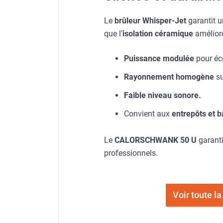
Chauffage FARM au gaz
Le
brûleur Whisper-Jet
garantit u
Chauffage FARM au fioul
que l’
isolation céramique
améliore
Chauffage d'atelier granulés / bois /
carton
Puissance modulée
pour éc
Chaudière fixe à eau
Aérotherme fixe mural
Rayonnement homogène
su
Aérotherme électrique
Faible niveau sonore.
Aérotherme au gaz
Aérotherme à eau chaude ou froide
Convient aux
entrepôts et b
Aérotherme au fioul
Aérotherme pompe à chaleur
Le
CALORSCHWANK 50 U
garanti
(détente directe)
professionnels.
Chauffage mobile électrique, fioul et
gaz
Chauffage mobile électrique
Chauffage électrique soufflant
Voir toute 
Chauffage haute température pour
étuvage industriel ou destruction