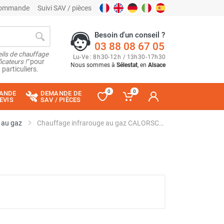
 commande
Suivi SAV / pièces
Besoin d'un conseil ?
03 88 08 67 05
ils de chauffage
Lu
-
Ve
: 8
h
30
-
12
h
/ 13
h
30
-
17
h
30
cateurs !"
pour
Nous sommes à
Sélestat
, en
Alsace
 particuliers.
0
0
ANDE
DEMANDE DE
EVIS
SAV / PIÈCES
 au gaz
Chauffage infrarouge au gaz CALORSCHWANK 50 U - SCHWANK