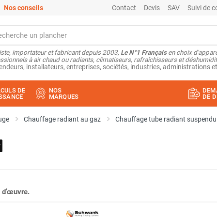
Nos conseils
Contact
Devis
SAV
Suivi de
ste, importateur et fabricant depuis 2003,
Le N°1 Français
en choix d'appare
ssionnels à air chaud ou radiants, climatiseurs, rafraîchisseurs et déshumidifi
endeurs, installateurs, entreprises, sociétés, industries, administrations et
CULS DE
NOS
DEM
SSANCE
MARQUES
DE D
uge
Chauffage radiant au gaz
Chauffage tube radiant suspendu
 d’œuvre.