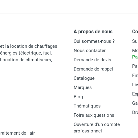
91 W
 gaz CALORSCHWANK 50 U - SCHWANK
IP20
À propos de nous
C
3/4’’
Qui sommes-nous ?
Su
230 V - 50 Hz
et la location de chauffages
Nous contacter
Mo
énergies (électrique, fuel,
Pa
Allumage et contrôle d'ionisation par boîtier IC
t Location de climatiseurs,
Demande de devis
Pa
Demande de rappel
12 608 x 584 x 290 mm
Fi
Catalogue
Li
Marques
Ex
Blog
Ga
Schwank
Thématiques
Dr
Foire aux questions
CALORSCHWANK50U
Ouverture d'un compte
CALORSCHWANK
professionnel
raitement de l'air