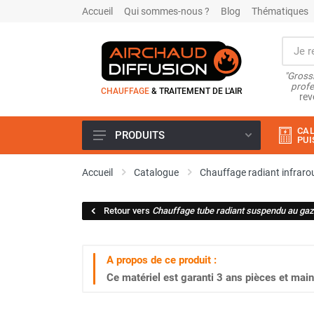
Accueil
Qui sommes-nous ?
Blog
Thématiques
"Grossi
profe
CHAUFFAGE
& TRAITEMENT DE L'AIR
rev
CAL
PRODUITS
PUI
Airchaud Location
Accueil
Catalogue
Chauffage radiant infraro
Climatiseur
Climatiseur mobile
Retour vers
Chauffage tube radiant suspendu au gaz
Climatiseur mobile résidentiel et
tertiaire
Climatiseur fixe
A propos de ce produit :
Rafraîchisseur d'air
Ce matériel est garanti
3 ans
pièces et main
Rafraichisseur d'air mobile
Rafraîchisseur d'air gainable
Rafraichisseur d’air fixe