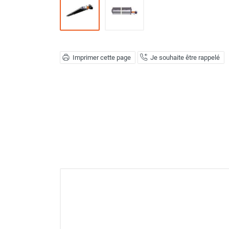
Déstratificateur ventilateur de
plafond
Déstratificateur industriel à pales
Déstratificateur industriel caréné
Déstratificateur de plafond design
Imprimer cette page
Je souhaite être rappelé
Déstratificateur Airius
VMC
Caisson d'Extraction VMC Collective
Caisson d'Extraction VMC tertiaire
Déshumidificateur d'air
Déshumidificateur mobile
professionnel
Déshumidificateur fixe
Déshumidificateur de maison et de
confort
Déshumidificateur à adsorption /
Déshydrateur
Humidificateur d'air
Purificateur d'air