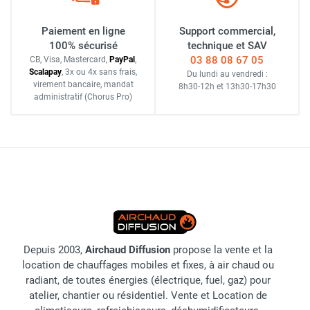
Paiement en ligne
Support commercial,
100% sécurisé
technique et SAV
03 88 08 67 05
CB, Visa, Mastercard,
Pay
Pal
,
Scalapay
,
3x ou 4x sans frais
,
Du lundi au vendredi :
virement bancaire
, mandat
8h30-12h
et
13h30-17h30
administratif
(Chorus Pro)
Depuis 2003,
Airchaud Diffusion
propose la vente et la
location de chauffages mobiles et fixes, à air chaud ou
radiant, de toutes énergies (électrique, fuel, gaz) pour
atelier, chantier ou résidentiel. Vente et Location de