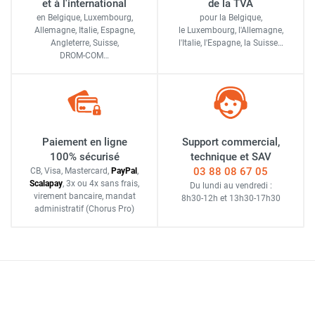
et à l'international
de la TVA
en Belgique, Luxembourg,
pour la Belgique,
Allemagne, Italie, Espagne,
le Luxembourg,
l'Allemagne,
Angleterre, Suisse,
l'Italie,
l'Espagne,
la Suisse…
DROM-COM…
Paiement en ligne
Support commercial,
100% sécurisé
technique et SAV
03 88 08 67 05
CB, Visa, Mastercard,
Pay
Pal
,
Scalapay
,
3x ou 4x sans frais
,
Du lundi au vendredi :
virement bancaire
, mandat
8h30-12h
et
13h30-17h30
administratif
(Chorus Pro)