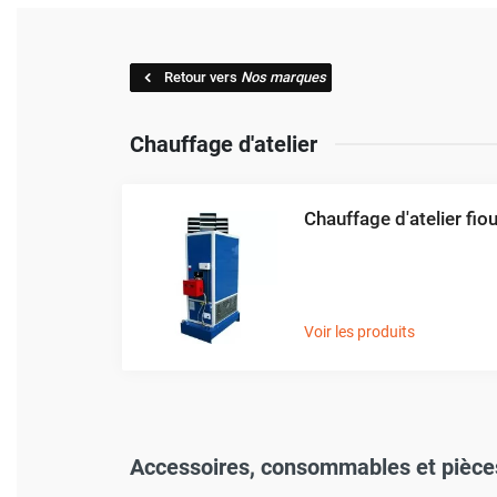
Brumisateur d'air
Coffret de brumisation
Ventilateur brumisateur
Retour vers
Nos marques
Ventilateur / extracteur d'air mobile
Brasseur d'air
Chauffage d'atelier
Ventilateur fixe
Ventilateur industriel
Ventilateur de chantier
Chauffage d'atelier fiou
Ventilateur centrifuge
Ventilateur de sol
Ventilateur sur pied
Ventilateur de bureau
Voir les produits
Ventilateur de table
Extracteur d'air mural
Extracteur d'air mural hélicoïde
Extracteur d'air mural centrifuge
Extracteur d'air mural ATEX
Accessoires, consommables et pièce
Extracteur d'air mural résidentiel