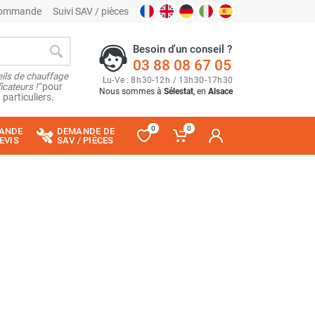
 commande
Suivi SAV / pièces
Besoin d'un conseil ?
03 88 08 67 05
ils de chauffage
Lu
-
Ve
: 8
h
30
-
12
h
/ 13
h
30
-
17
h
30
cateurs !"
pour
Nous sommes à
Sélestat
, en
Alsace
 particuliers.
0
0
ANDE
DEMANDE DE
EVIS
SAV / PIÈCES