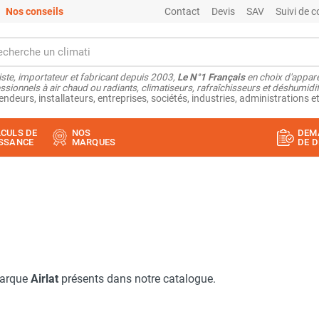
Nos conseils
Contact
Devis
SAV
Suivi de
ste, importateur et fabricant depuis 2003,
Le N°1 Français
en choix d'appare
ssionnels à air chaud ou radiants, climatiseurs, rafraîchisseurs et déshumidifi
endeurs, installateurs, entreprises, sociétés, industries, administrations et
CULS DE
NOS
DEM
SSANCE
MARQUES
DE D
marque
Airlat
présents dans notre catalogue.