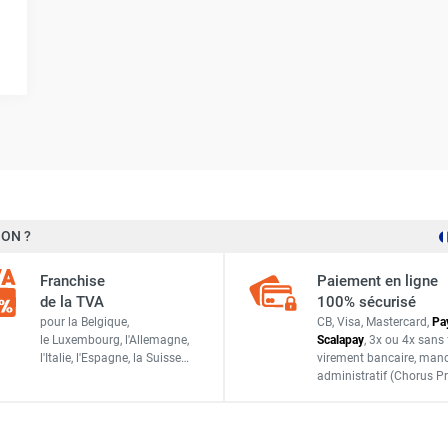
ON ?
Franchise
Paiement en ligne
de la TVA
100% sécurisé
pour la Belgique,
CB, Visa, Mastercard,
Pa
le Luxembourg,
l'Allemagne,
Scalapay
,
3x ou 4x sans 
l'Italie,
l'Espagne,
la Suisse…
virement bancaire
, man
administratif
(Chorus Pr