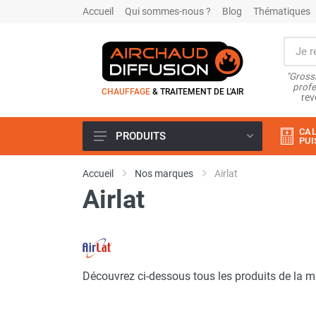
Accueil
Qui sommes-nous ?
Blog
Thématiques
"Grossi
profe
CHAUFFAGE
& TRAITEMENT DE L'AIR
rev
CAL
PRODUITS
PUI
Airchaud Location
Accueil
Nos marques
Airlat
Climatiseur
Airlat
Climatiseur mobile
Climatiseur mobile résidentiel et
tertiaire
Climatiseur fixe
Rafraîchisseur d'air
Découvrez ci-dessous tous les produits de la 
Rafraichisseur d'air mobile
Rafraîchisseur d'air gainable
Rafraichisseur d’air fixe