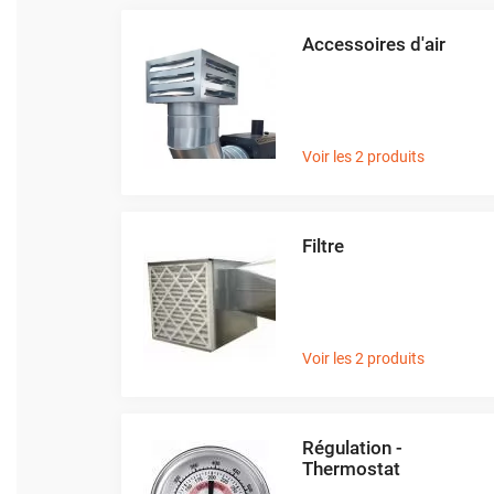
Déstratificateur ventilateur de
plafond
Accessoires d'air
Déstratificateur industriel à pales
Déstratificateur industriel caréné
Déstratificateur de plafond design
Déstratificateur Airius
Voir les 2 produits
VMC
Caisson d'Extraction VMC Collective
Caisson d'Extraction VMC tertiaire
Filtre
Déshumidificateur d'air
Déshumidificateur mobile
professionnel
Déshumidificateur fixe
Déshumidificateur de maison et de
Voir les 2 produits
confort
Déshumidificateur à adsorption /
Déshydrateur
Régulation -
Humidificateur d'air
Thermostat
Purificateur d'air