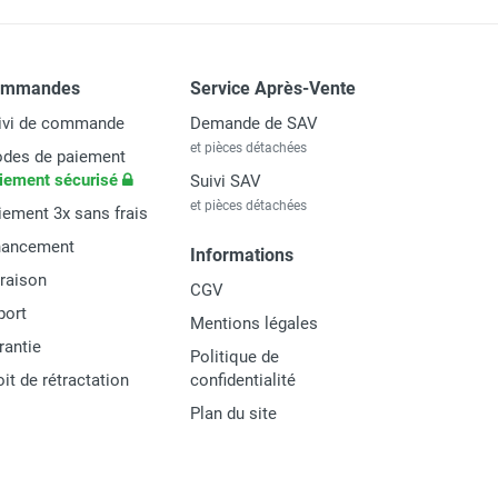
ommandes
Service Après-Vente
ivi de commande
Demande de SAV
et pièces détachées
des de paiement
iement sécurisé
Suivi SAV
et pièces détachées
iement 3x sans frais
nancement
Informations
vraison
CGV
port
Mentions légales
rantie
Politique de
oit de rétractation
confidentialité
Plan du site