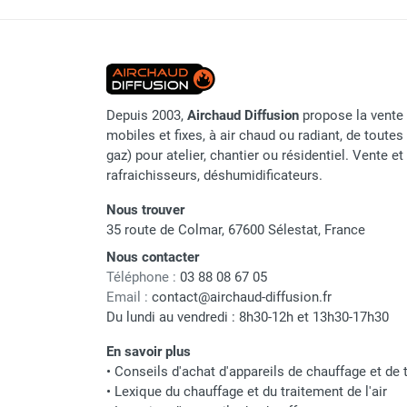
Chauffage FARM au gaz
Chauffage FARM au fioul
Chauffage d'atelier granulés / bois /
carton
Chaudière fixe à eau
Depuis 2003,
Airchaud Diffusion
propose la vente 
Aérotherme fixe mural
mobiles et fixes, à air chaud ou radiant, de toutes 
Aérotherme électrique
gaz) pour atelier, chantier ou résidentiel. Vente e
Aérotherme au gaz
rafraichisseurs, déshumidificateurs.
Aérotherme à eau chaude ou froide
Nous trouver
Aérotherme au fioul
35 route de Colmar, 67600 Sélestat, France
Aérotherme pompe à chaleur
Nous contacter
(détente directe)
Téléphone :
03 88 08 67 05
Chauffage mobile électrique, fioul et
Email :
contact@airchaud-diffusion.fr
gaz
Du lundi au vendredi : 8h30-12h et 13h30-17h30
Chauffage mobile électrique
Chauffage électrique soufflant
En savoir plus
Chauffage haute température pour
•
Conseils d'achat d'appareils de chauffage et de t
étuvage industriel ou destruction
•
Lexique du chauffage et du traitement de l'air