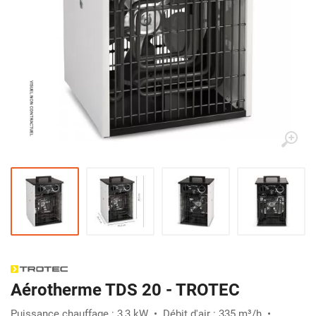
Aérotherme TDS 20 - TROTEC
Puissance chauffage : 3,3 kW • Débit d'air : 335 m³/h •