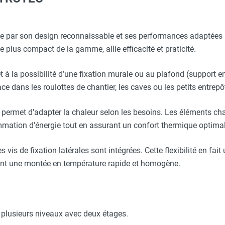
aille S - HUSQVARNA
obuste 20m - Section Ø 3x2,5 mm² - 230 V 16 A - HEATCOM
ue par son design reconnaissable et ses performances adaptées 
 le plus compact de la gamme, allie efficacité et praticité.
O - HUSQVARNA
d pour aérotherme TDS10/TDS20/TDS30/série TDS-C/série TVM
 à la possibilité d’une fixation murale ou au plafond (support en
e dans les roulottes de chantier, les caves ou les petits entrepô
ssable pour rallonge - HEATCOM
Taille XXL - HUSQVARNA
 permet d’adapter la chaleur selon les besoins. Les éléments cha
ommation d’énergie tout en assurant un confort thermique optimal
aille L - HUSQVARNA
s vis de fixation latérales sont intégrées. Cette flexibilité en fai
ant une montée en température rapide et homogène.
 plusieurs niveaux avec deux étages.