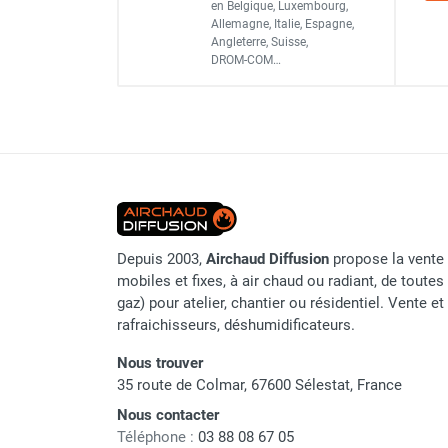
Aérotherme mobile électriq
en Belgique, Luxembourg,
Chaudière mobile à eau
Vitesse max
Allemagne, Italie, Espagne,
Chauffage mobile au bois
Angleterre, Suisse,
DROM-COM…
Gaine pour chauffage mobile
Aérotherme mobile électriq
Chauffage pour serre et bâtiment
d'élevage
Chauffage FARM au gaz
Vitesse max.
Aérotherme TDS 20 - TROT
Chauffage FARM au fioul
Chauffage mobile au gaz rayonnant
Rideau d'air et rideau rayonnant
Rideau d'air chaud
en [°C]
Rideau d'air chaud électrique
Depuis 2003,
Airchaud Diffusion
propose la vente 
Rideau d'air chaud encastrable
mobiles et fixes, à air chaud ou radiant, de toutes 
Rideau d'air eau chaude
gaz) pour atelier, chantier ou résidentiel. Vente e
rafraichisseurs, déshumidificateurs.
Rideau d'air chaud pour pompe à
chaleur
Nous trouver
Température min.
Rideau d'air pour portes tournantes
35 route de Colmar, 67600 Sélestat, France
Rideau d'air ambiant
Température max.
Nous contacter
Rideau d'air froid
Téléphone :
03 88 08 67 05
Rideau isolant thermique