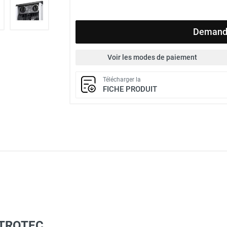
Demande
Voir les modes de paiement
Télécharger la
FICHE PRODUIT
 TROTEC
Taille XL - HUSQVARNA