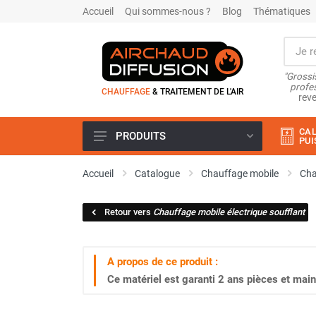
Accueil
Qui sommes-nous ?
Blog
Thématiques
"Grossi
profes
CHAUFFAGE
& TRAITEMENT DE L'AIR
reve
CAL
PRODUITS
PUI
Airchaud Location
Accueil
Catalogue
Chauffage mobile
Cha
Climatiseur
Climatiseur mobile
Retour vers
Chauffage mobile électrique soufflant
Climatiseur mobile résidentiel et
tertiaire
Climatiseur fixe
A propos de ce produit :
Rafraîchisseur d'air
Ce matériel est garanti
2 ans
pièces et main
Rafraichisseur d'air mobile
Rafraîchisseur d'air gainable
Rafraichisseur d’air fixe