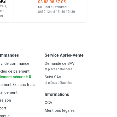
03 88 08 67 05
y
Pal
,
frais
,
Du lundi au vendredi :
dat
8h30-12h
et
13h30-17h30
o)
ommandes
Service Après-Vente
ivi de commande
Demande de SAV
et pièces détachées
des de paiement
iement sécurisé
Suivi SAV
et pièces détachées
iement 3x sans frais
nancement
Informations
vraison
CGV
port
Mentions légales
rantie