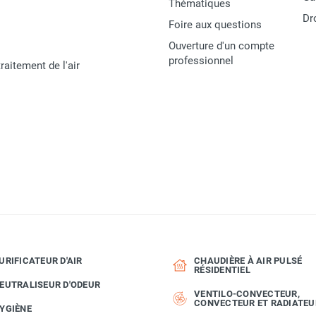
Thématiques
Dr
Foire aux questions
Ouverture d'un compte
De série
professionnel
raitement de l'air
230 V, 50 Hz
8,7 A
16 A
2 kW
URIFICATEUR D'AIR
CHAUDIÈRE À AIR PULSÉ
RÉSIDENTIEL
EUTRALISEUR D'ODEUR
VENTILO-CONVECTEUR,
CEE 7/7
CONVECTEUR ET RADIATEU
YGIÈNE