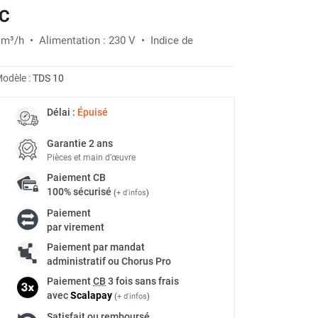
EC
6 m³/h • Alimentation : 230 V • Indice de
odèle :
TDS 10
Délai :
Épuisé
Garantie 2 ans
Pièces et main d’œuvre
Paiement
CB
100% sécurisé
(
+ d'infos
)
Paiement
par virement
Paiement par mandat
administratif ou Chorus Pro
Paiement
CB
3 fois sans frais
avec
Scalapay
(
+ d'infos
)
Satisfait ou remboursé