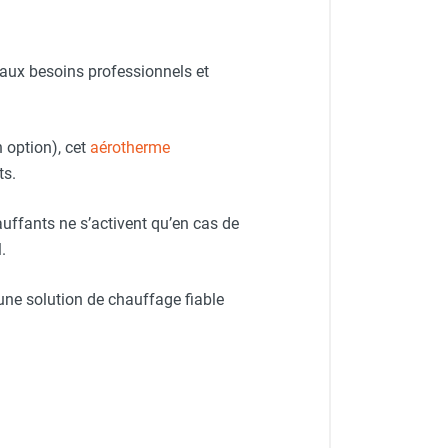
aux besoins professionnels et
 - TROTEC
 option), cet
aérotherme
ts.
uffants ne s’activent qu’en cas de
.
t une solution de chauffage fiable