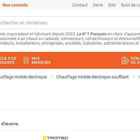
Nos conseils
Contact
Devis
SAV
Suivi de
ste, importateur et fabricant depuis 2003,
Le N°1 Français
en choix d'appare
sionnels à air chaud ou radiants, climatiseurs, rafraîchisseurs et déshumidifi
ndeurs, installateurs, entreprises, sociétés, industries, administrations et 
CULS DE
NOS
DEM
SSANCE
MARQUES
DE D
uffage mobile électrique
Chauffage mobile électrique soufflant
 d’œuvre.