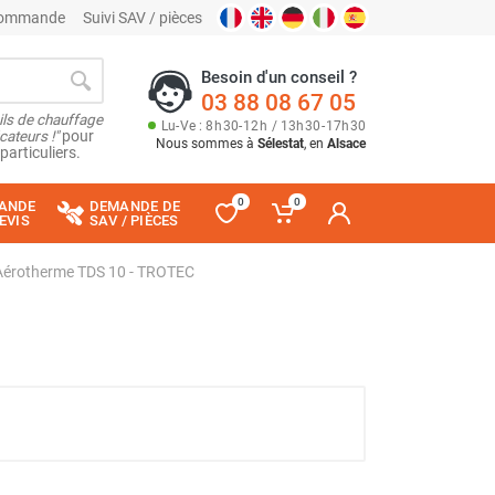
 commande
Suivi SAV / pièces
Besoin d'un conseil ?
03 88 08 67 05
ils de chauffage
Lu
-
Ve
: 8
h
30
-
12
h
/ 13
h
30
-
17
h
30
cateurs !"
pour
Nous sommes à
Sélestat
, en
Alsace
particuliers.
0
0
ANDE
DEMANDE DE
EVIS
SAV / PIÈCES
Aérotherme TDS 10 - TROTEC