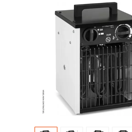
Brumisateur d'air
Coffret de brumisation
Ventilateur brumisateur
Ventilateur / extracteur d'air mobile
Brasseur d'air
Ventilateur fixe
Ventilateur industriel
Ventilateur de chantier
Ventilateur centrifuge
Ventilateur de sol
Ventilateur sur pied
Ventilateur de bureau
Ventilateur de table
Extracteur d'air mural
Extracteur d'air mural hélicoïde
Extracteur d'air mural centrifuge
Extracteur d'air mural ATEX
Extracteur d'air mural résidentiel