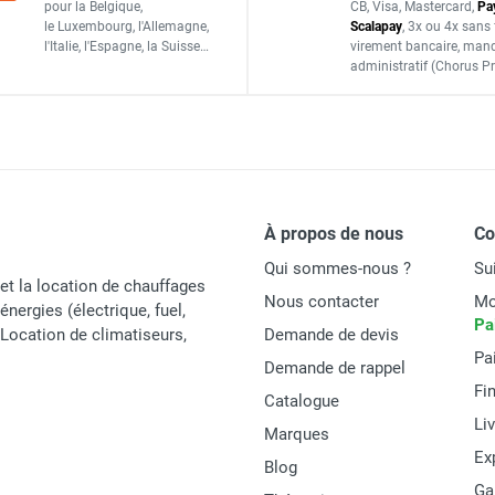
ue triphasé TDS 120 - TROTEC
pour la Belgique,
CB, Visa, Mastercard,
Pa
2 kW
le Luxembourg,
l'Allemagne,
Scalapay
,
3x ou 4x sans 
l'Italie,
l'Espagne,
la Suisse…
virement bancaire
, man
administratif
(Chorus Pr
ue triphasé TDS 50 - TROTEC
186 m³/h
EC
À propos de nous
C
Qui sommes-nous ?
Su
95°C
et la location de chauffages
Nous contacter
Mo
énergies (électrique, fuel,
Pa
t Location de climatiseurs,
Demande de devis
Pa
Demande de rappel
Fi
Catalogue
-15°C
Li
Marques
25°C
Ex
Blog
Ga