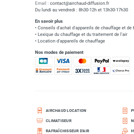
Email :
contact@airchaud-diffusion.fr
Parasol chauffant et radiant
Du lundi au vendredi : 8h30-12h et 13h30-17h30
infrarouge sur mât
Parasol chauffant à gaz
En savoir plus
axial
•
Conseils d'achat d'appareils de chauffage et de t
Parasol chauffant et radiant sur
•
Lexique du chauffage et du traitement de l'air
mât électrique
•
Location d'appareils de chauffage
Chauffe terrasse aux pellets
Chauffage infrarouge fixe mur et
Nos modes de paiement
Raccordement au réseau
plafond
Chauffage radiant électrique
Courant nominal absorbé
Chauffage Infrarouge électrique fixe
Panneau rayonnant
Fusible recommandé
Lustre infrarouge électrique
Puissance absorbée
suspendu
Réglette et cassette rayonnante
Chauffage tube radiant et radiant
AIRCHAUD LOCATION
P
lumineux au gaz
CLIMATISEUR
N
Chauffage radiant tube suspendu
Fiche de contact
au gaz
RAFRAÎCHISSEUR D'AIR
H