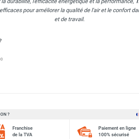
a durabilité, l'efficacité énergétique et la performance,
T
efficaces pour améliorer la qualité de l'air et le confort 
et de travail.
?
30
ue triphasé TDS 100 - TROTEC
0 kW
ON ?
EC
1 kW
Franchise
Paiement en ligne
2 kW
de la TVA
100% sécurisé