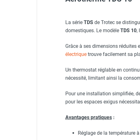
Neutraliseur d'odeur
Hygiène
Sèche-main et sèche-cheveux
Veste de chantier PE10J - T
Rallonge professionnelle r
La série
TDS
de Trotec se disting
Distributeur de savon
domestiques. Le modèle
TDS 10
,
Chauffage fixe atelier
Chauffage d'atelier fixe au fioul et
Lunettes de protection PR
Fixation murale/de plafon
Grâce à ses dimensions réduites et
GNR
électrique
trouve facilement sa plac
Chauffage au fioul avec réservoir
Boîte de protection cadena
intégré
Veste de chantier PE10J - 
Un thermostat réglable en continu
Chauffage au fioul à raccorder sur
nécessité, limitant ainsi la cons
citerne
Aérotherme au fioul
Veste de chantier PE10J - T
Pour une installation simplifiée, de
Chauffage polycombustible / huile
pour les espaces exigus nécessit
Chauffage d'atelier fixe avec brûleur
gaz
Avantages pratiques
:
Chauffage d'atelier suspendu
Chauffage suspendu au fioul
Chauffage suspendu au gaz
Réglage de la température à
Chauffage FARM