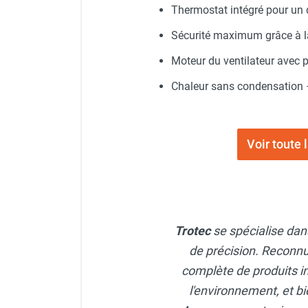
Thermostat intégré pour un d
Chauffage FARM au gaz
Chauffage FARM au fioul
Sécurité maximum grâce à la
Chauffage d'atelier granulés / bois /
Moteur du ventilateur avec p
carton
Chaudière fixe à eau
Chaleur sans condensation –
Aérotherme fixe mural
Aérotherme électrique
Aérotherme au gaz
Voir toute
Aérotherme à eau chaude ou froide
Aérotherme au fioul
Aérotherme pompe à chaleur
(détente directe)
Chauffage mobile électrique, fioul et
Trotec
se spécialise dans
gaz
Chauffage mobile électrique
de précision. Reconnu
Chauffage électrique soufflant
complète de produits i
Chauffage haute température pour
l'environnement, et bi
étuvage industriel ou destruction