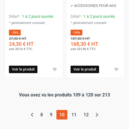
ACCESSOIRES POUR AGS
Délai* :
1 à 2 jours ouvrés
Délai* :
1 à 2 jours ouvrés
* généralement constaté
* généralement constaté
-10%
-10%
27,00 €
HT
187,00 €
HT
24,30 €
HT
168,30 €
HT
soit
29,16 €
TTC
soit
201,96 €
TTC
Voir le produit
Voir le produit
Vous avez vu les produits 109 à 120 sur 213
(page actuelle)
8
9
10
11
12