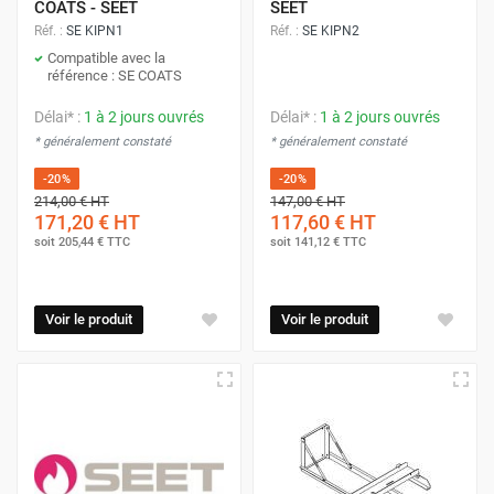
COATS - SEET
SEET
Réf. :
SE KIPN1
Réf. :
SE KIPN2
Compatible avec la
référence : SE COATS
Délai* :
1 à 2 jours ouvrés
Délai* :
1 à 2 jours ouvrés
* généralement constaté
* généralement constaté
-20%
-20%
214,00 €
HT
147,00 €
HT
171,20 €
HT
117,60 €
HT
soit
205,44 €
TTC
soit
141,12 €
TTC
Voir le produit
Voir le produit