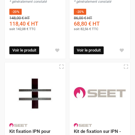
* généralement constaté
* généralement constaté
-20%
-20%
148,00 €
HT
86,00 €
HT
118,40 €
HT
68,80 €
HT
soit
142,08 €
TTC
soit
82,56 €
TTC
Voir le produit
Voir le produit
Kit fixation IPN pour
Kit de fixation sur IPN -