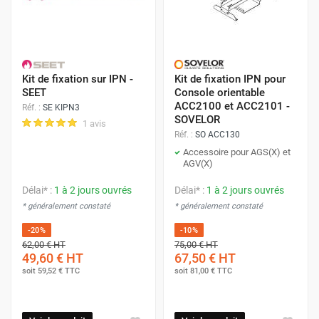
Kit de fixation sur IPN -
Kit de fixation IPN pour
SEET
Console orientable
ACC2100 et ACC2101 -
Réf. :
SE KIPN3
SOVELOR
1 avis
Réf. :
SO ACC130
Accessoire pour AGS(X) et
AGV(X)
Délai* :
1 à 2 jours ouvrés
Délai* :
1 à 2 jours ouvrés
* généralement constaté
* généralement constaté
-20%
-10%
62,00 €
HT
75,00 €
HT
49,60 €
HT
67,50 €
HT
soit
59,52 €
TTC
soit
81,00 €
TTC