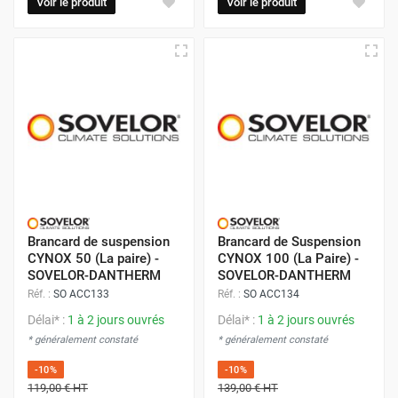
Voir le produit
Voir le produit
Brancard de suspension
Brancard de Suspension
CYNOX 50 (La paire) -
CYNOX 100 (La Paire) -
SOVELOR-DANTHERM
SOVELOR-DANTHERM
Réf. :
SO ACC133
Réf. :
SO ACC134
Délai* :
1 à 2 jours ouvrés
Délai* :
1 à 2 jours ouvrés
* généralement constaté
* généralement constaté
-10%
-10%
119,00 €
HT
139,00 €
HT