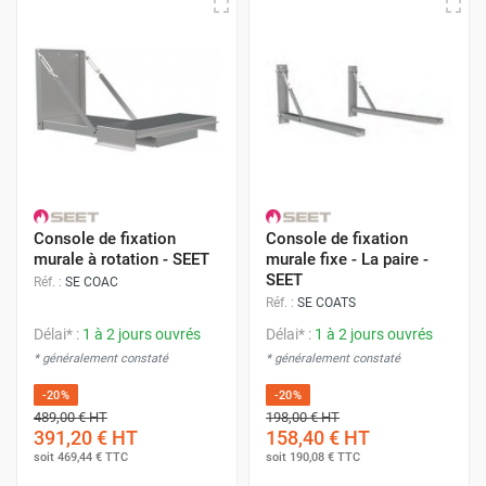
Console de fixation
Console de fixation
murale à rotation - SEET
murale fixe - La paire -
SEET
Réf. :
SE COAC
Réf. :
SE COATS
Délai* :
1 à 2 jours ouvrés
Délai* :
1 à 2 jours ouvrés
* généralement constaté
* généralement constaté
-20%
-20%
489,00 €
HT
198,00 €
HT
391,20 €
HT
158,40 €
HT
soit
469,44 €
TTC
soit
190,08 €
TTC