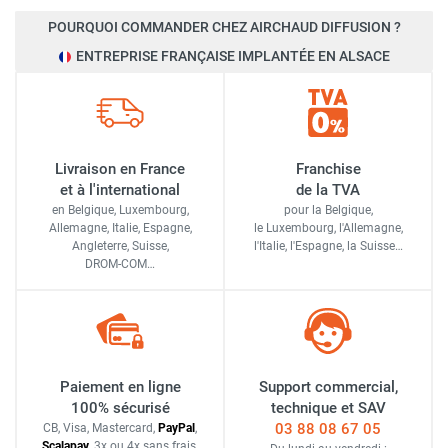
POURQUOI COMMANDER CHEZ AIRCHAUD DIFFUSION ?
ENTREPRISE FRANÇAISE IMPLANTÉE EN ALSACE
Livraison en France
Franchise
et à l'international
de la TVA
en Belgique, Luxembourg,
pour la Belgique,
Allemagne, Italie, Espagne,
le Luxembourg,
l'Allemagne,
Angleterre, Suisse,
l'Italie,
l'Espagne,
la Suisse…
DROM-COM…
Paiement en ligne
Support commercial,
100% sécurisé
technique et SAV
03 88 08 67 05
CB, Visa, Mastercard,
Pay
Pal
,
Scalapay
,
3x ou 4x sans frais
,