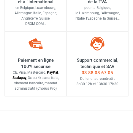
et à l'international
de la TVA
en Belgique, Luxembourg,
pour la Belgique,
Allemagne, Italie, Espagne,
le Luxembourg,
l'Allemagne,
Angleterre, Suisse,
l'Italie,
l'Espagne,
la Suisse…
DROM-COM…
Paiement en ligne
Support commercial,
100% sécurisé
technique et SAV
03 88 08 67 05
CB, Visa, Mastercard,
Pay
Pal
,
Scalapay
,
3x ou 4x sans frais
,
Du lundi au vendredi :
virement bancaire
, mandat
8h30-12h
et
13h30-17h30
administratif
(Chorus Pro)