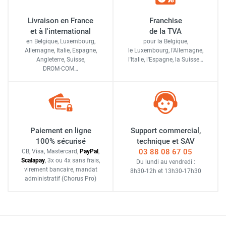
Livraison en France
Franchise
et à l'international
de la TVA
en Belgique, Luxembourg,
pour la Belgique,
Allemagne, Italie, Espagne,
le Luxembourg,
l'Allemagne,
Angleterre, Suisse,
l'Italie,
l'Espagne,
la Suisse…
DROM-COM…
Paiement en ligne
Support commercial,
100% sécurisé
technique et SAV
03 88 08 67 05
CB, Visa, Mastercard,
Pay
Pal
,
Scalapay
,
3x ou 4x sans frais
,
Du lundi au vendredi :
virement bancaire
, mandat
8h30-12h
et
13h30-17h30
administratif
(Chorus Pro)