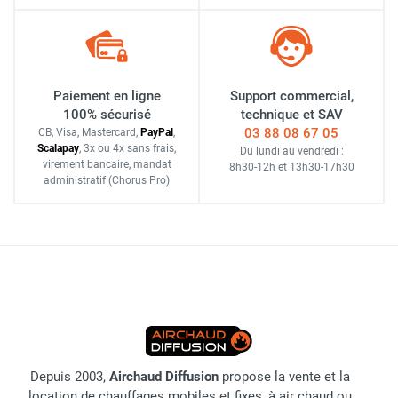
Paiement en ligne
Support commercial,
100% sécurisé
technique et SAV
03 88 08 67 05
CB, Visa, Mastercard,
Pay
Pal
,
Scalapay
,
3x ou 4x sans frais
,
Du lundi au vendredi :
virement bancaire
, mandat
8h30-12h
et
13h30-17h30
administratif
(Chorus Pro)
Depuis 2003,
Airchaud Diffusion
propose la vente et la
location de chauffages mobiles et fixes, à air chaud ou