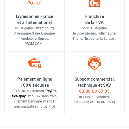
Livraison en France
Franchise
et à l'international
de la TVA
en Belgique, Luxembourg,
pour la Belgique,
Allemagne, Italie, Espagne,
le Luxembourg,
l'Allemagne,
Angleterre, Suisse,
l'Italie,
l'Espagne,
la Suisse…
DROM-COM…
Paiement en ligne
Support commercial,
100% sécurisé
technique et SAV
03 88 08 67 05
CB, Visa, Mastercard,
Pay
Pal
,
Scalapay
,
3x ou 4x sans frais
,
Du lundi au vendredi :
virement bancaire
, mandat
8h30-12h
et
13h30-17h30
administratif
(Chorus Pro)