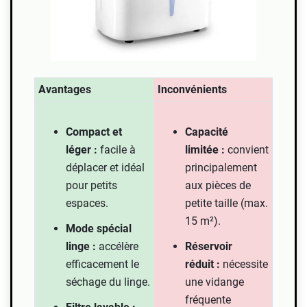
Avantages
Inconvénients
Compact et
Capacité
léger :
facile à
limitée :
convient
déplacer et idéal
principalement
pour petits
aux pièces de
espaces.
petite taille (max.
15 m²).
Mode spécial
linge :
accélère
Réservoir
efficacement le
réduit :
nécessite
séchage du linge.
une vidange
fréquente