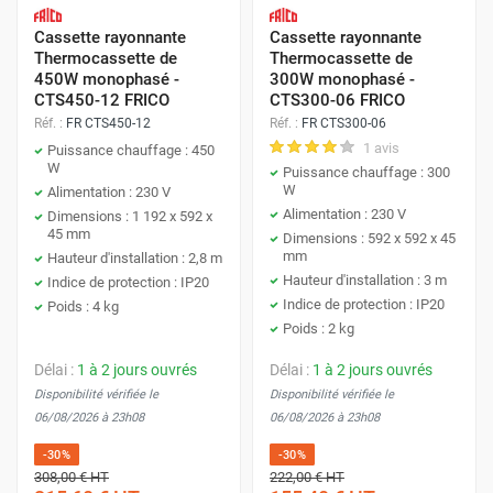
Cassette rayonnante
Cassette rayonnante
Thermocassette de
Thermocassette de
450W monophasé -
300W monophasé -
CTS450-12 FRICO
CTS300-06 FRICO
Réf. :
FR CTS450-12
Réf. :
FR CTS300-06
1 avis
Puissance chauffage : 450
W
Puissance chauffage : 300
W
Alimentation : 230 V
Alimentation : 230 V
Dimensions : 1 192 x 592 x
45 mm
Dimensions : 592 x 592 x 45
mm
Hauteur d'installation : 2,8 m
Hauteur d'installation : 3 m
Indice de protection : IP20
Indice de protection : IP20
Poids : 4 kg
Poids : 2 kg
Délai :
1 à 2 jours ouvrés
Délai :
1 à 2 jours ouvrés
Disponibilité vérifiée le
Disponibilité vérifiée le
06/08/2026 à 23h08
06/08/2026 à 23h08
-30%
-30%
308,00 €
HT
222,00 €
HT