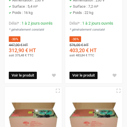
Alimentation : 230 V
Alimentation : 230 V
Surface : 5,4 m²
Surface : 7,2 m²
Poids : 16 kg
Poids : 22 kg
Délai* :
1 à 2 jours ouvrés
Délai* :
1 à 2 jours ouvrés
* généralement constaté
* généralement constaté
-30%
-30%
447,00 €
HT
576,00 €
HT
312,90 €
HT
403,20 €
HT
soit
375,48 €
TTC
soit
483,84 €
TTC
Voir le produit
Voir le produit