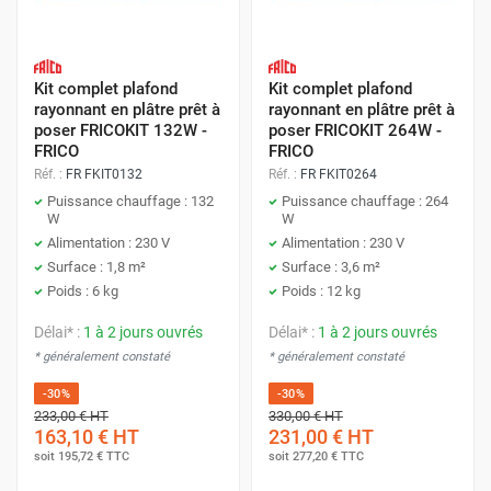
Kit complet plafond
Kit complet plafond
rayonnant en plâtre prêt à
rayonnant en plâtre prêt à
poser FRICOKIT 132W -
poser FRICOKIT 264W -
FRICO
FRICO
Réf. :
FR FKIT0132
Réf. :
FR FKIT0264
Puissance chauffage : 132
Puissance chauffage : 264
W
W
Alimentation : 230 V
Alimentation : 230 V
Surface : 1,8 m²
Surface : 3,6 m²
Poids : 6 kg
Poids : 12 kg
Délai* :
1 à 2 jours ouvrés
Délai* :
1 à 2 jours ouvrés
* généralement constaté
* généralement constaté
-30%
-30%
233,00 €
HT
330,00 €
HT
163,10 €
HT
231,00 €
HT
soit
195,72 €
TTC
soit
277,20 €
TTC