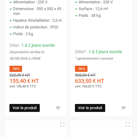
Alimentation : 230 V
Alimentation : 230 V
Dimensions : 592 x 592 x 45
Surface : 12,6 m²
mm
Poids : 38 kg
Hauteur d'installation : 2,6 m
Indice de protection : IP20
Poids : 2 kg
Délai :
1 à 2 jours ouvrés
Délai* :
1 à 2 jours ouvrés
Disponibilité vérifiée le
06/08/2026 à 23h08
* généralement constaté
-30%
-30%
222,00 €
HT
905,00 €
HT
155,40 €
HT
633,50 €
HT
soit
186,48 €
TTC
soit
760,20 €
TTC
Voir le produit
Voir le produit