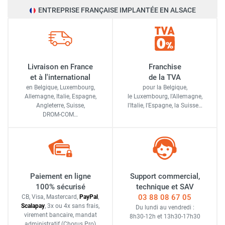
ENTREPRISE FRANÇAISE IMPLANTÉE EN ALSACE
Livraison en France
Franchise
et à l'international
de la TVA
en Belgique, Luxembourg,
pour la Belgique,
Allemagne, Italie, Espagne,
le Luxembourg,
l'Allemagne,
Angleterre, Suisse,
l'Italie,
l'Espagne,
la Suisse…
DROM-COM…
Paiement en ligne
Support commercial,
100% sécurisé
technique et SAV
03 88 08 67 05
CB, Visa, Mastercard,
Pay
Pal
,
Scalapay
,
3x ou 4x sans frais
,
Du lundi au vendredi :
virement bancaire
, mandat
8h30-12h
et
13h30-17h30
administratif
(Chorus Pro)