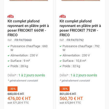
Kit complet plafond
Kit complet plafond
rayonnant en plâtre prêt à
rayonnant en plâtre prêt à
poser FRICOKIT 660W -
poser FRICOKIT 792W -
FRICO
FRICO
Réf. :
FR FKIT0660
Réf. :
FR FKIT0792
Puissance chauffage : 660
Puissance chauffage : 792
W
W
Alimentation : 230 V
Alimentation : 230 V
Surface : 9 m²
Surface : 10,8 m²
Poids : 28 kg
Poids : 32 kg
Délai* :
1 à 2 jours ouvrés
Délai* :
1 à 2 jours ouvrés
* généralement constaté
* généralement constaté
-30%
-30%
680,00 €
HT
801,00 €
HT
476,00 €
HT
560,70 €
HT
soit
571,20 €
TTC
soit
672,84 €
TTC