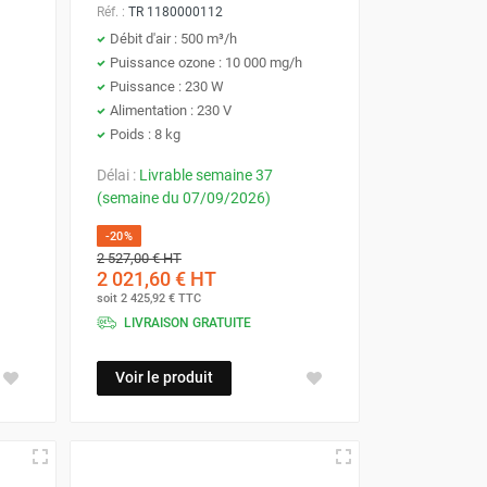
Réf. :
TR 1180000112
Débit d'air : 500 m³/h
Puissance ozone : 10 000 mg/h
Puissance : 230 W
Alimentation : 230 V
Poids : 8 kg
Délai :
Livrable semaine 37
(semaine du 07/09/2026)
-20%
2 527,00 €
HT
2 021,60 €
HT
soit
2 425,92 €
TTC
LIVRAISON GRATUITE
Voir le produit