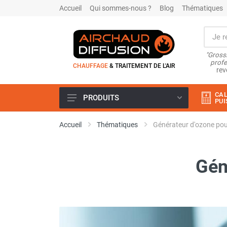
Accueil
Qui sommes-nous ?
Blog
Thématiques
"Grossi
profe
CHAUFFAGE
& TRAITEMENT DE L'AIR
rev
CAL
PRODUITS
PUI
Airchaud Location
Accueil
Thématiques
Générateur d'ozone pou
Climatiseur
Climatiseur mobile
Climatiseur mobile résidentiel et
Gén
tertiaire
Climatiseur fixe
Rafraîchisseur d'air
Rafraichisseur d'air mobile
Rafraîchisseur d'air gainable
Rafraichisseur d’air fixe