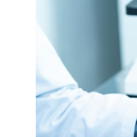
Brumisateur d'air
Coffret de brumisation
Ventilateur brumisateur
Ventilateur / extracteur d'air mobile
Brasseur d'air
Ventilateur fixe
Ventilateur industriel
Ventilateur de chantier
Ventilateur centrifuge
Ventilateur de sol
Ventilateur sur pied
Ventilateur de bureau
Ventilateur de table
Extracteur d'air mural
Extracteur d'air mural hélicoïde
Extracteur d'air mural centrifuge
Extracteur d'air mural ATEX
Extracteur d'air mural résidentiel