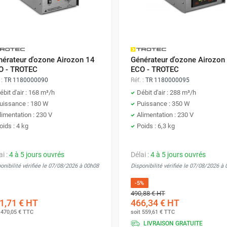
nérateur d'ozone Airozon 14
Générateur d'ozone Airozon
O - TROTEC
ECO - TROTEC
 :
TR 1180000090
Réf. :
TR 1180000095
ébit d'air : 168 m³/h
Débit d'air : 288 m³/h
uissance : 180 W
Puissance : 350 W
limentation : 230 V
Alimentation : 230 V
oids : 4 kg
Poids : 6,3 kg
ai :
4 à 5 jours ouvrés
Délai :
4 à 5 jours ouvrés
onibilité vérifiée le 07/08/2026 à 00h08
Disponibilité vérifiée le 07/08/2026 à
-5%
490,88 €
HT
1,71 €
HT
466,34 €
HT
t
470,05 €
TTC
soit
559,61 €
TTC
LIVRAISON GRATUITE