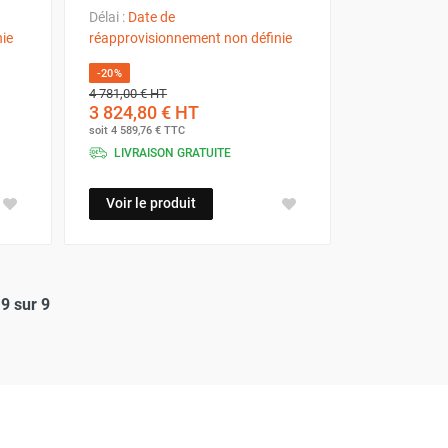
Délai :
Date de
ie
réapprovisionnement non définie
-20%
4 781,00 €
HT
3 824,80 €
HT
soit
4 589,76 €
TTC
LIVRAISON GRATUITE
Voir le produit
9 sur 9