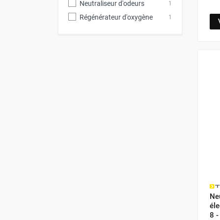
Neutraliseur d'odeurs
1
Chauffage FARM au gaz
Régénérateur d'oxygène
1
Chauffage FARM au fioul
Chauffage d'atelier granulés / bois /
carton
Chaudière fixe à eau
Aérotherme fixe mural
Aérotherme électrique
Aérotherme au gaz
Aérotherme à eau chaude ou froide
Aérotherme au fioul
Aérotherme pompe à chaleur
(détente directe)
Chauffage mobile électrique, fioul et
gaz
Chauffage mobile électrique
Chauffage électrique soufflant
Neu
Chauffage haute température pour
él
étuvage industriel ou destruction
8 