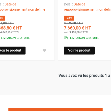
ai :
Date de
Délai :
Date de
pprovisionnement non définie
réapprovisionnement non défin
0%
-20%
11,00 €
HT
9 575,00 €
HT
368,80 €
HT
7 660,00 €
HT
t
4 042,56 €
TTC
soit
9 192,00 €
TTC
LIVRAISON GRATUITE
LIVRAISON GRATUITE
Voir le produit
Voir le produit
Vous avez vu les produits 1 à 