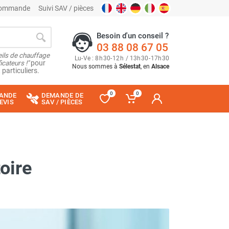
 commande
Suivi SAV / pièces
Besoin d'un conseil ?
03 88 08 67 05
ils de chauffage
Lu
-
Ve
: 8
h
30
-
12
h
/ 13
h
30
-
17
h
30
cateurs !"
pour
Nous sommes à
Sélestat
, en
Alsace
 particuliers.
0
0
ANDE
DEMANDE DE
EVIS
SAV / PIÈCES
oire