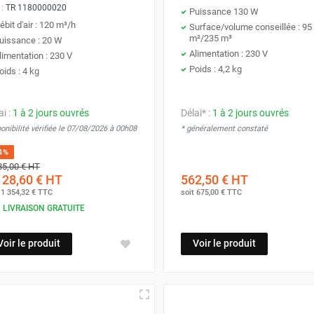
 :
TR 1180000020
Puissance 130 W
ébit d'air : 120 m³/h
Surface/volume conseillée : 95
m²/235 m³
uissance : 20 W
Alimentation : 230 V
limentation : 230 V
Poids : 4,2 kg
oids : 4 kg
ai :
1 à 2 jours ouvrés
Délai* :
1 à 2 jours ouvrés
onibilité vérifiée le 07/08/2026 à 00h08
* généralement constaté
4%
85,00 €
HT
128,60 €
HT
562,50 €
HT
t
1 354,32 €
TTC
soit
675,00 €
TTC
LIVRAISON GRATUITE
Voir le produit
Voir le produit