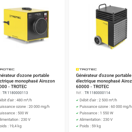
érateur d'ozone portable
Générateur d'ozone portable
ectrique monophasé Airozon
électrique monophasé Airo
000 - TROTEC
60000 - TROTEC
 :
TR 1180000113
Réf. :
TR 1180000114
ébit d'air : 480 m³/h
Débit d'air : 2 500 m³/h
uissance ozone : 20 000 mg/h
Puissance ozone : 60 000 mg/h
uissance : 500 W
Puissance : 1 550 W
limentation : 230 V
Alimentation : 230 V
oids : 19,4 kg
Poids : 59 kg