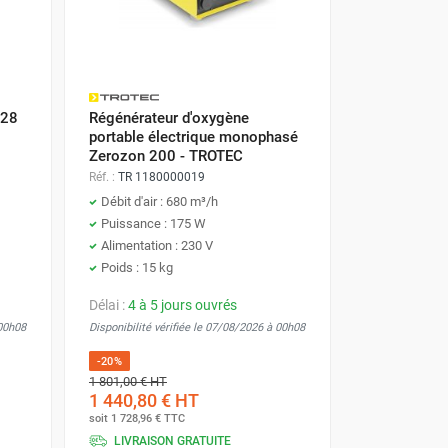
 28
Régénérateur d'oxygène
portable électrique monophasé
Zerozon 200 - TROTEC
Réf. :
TR 1180000019
Débit d'air : 680 m³/h
Puissance : 175 W
Alimentation : 230 V
Poids : 15 kg
Délai :
4 à 5 jours ouvrés
 00h08
Disponibilité vérifiée le 07/08/2026 à 00h08
-20%
1 801,00 €
HT
1 440,80 €
HT
soit
1 728,96 €
TTC
LIVRAISON GRATUITE