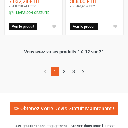
7 032,28 €
HT
388,00 €
HT
soit
8 438,74 €
TTC
soit
465,60 €
TTC
LIVRAISON GRATUITE
Voir le produit
Voir le produit
Vous avez vu les produits 1 à 12 sur 31
(page actuelle)
1
2
3
✏️ Obtenez Votre Devis Gratuit Maintenant !
100% gratuit et sans engagement. Livraison dans toute l'Europe.