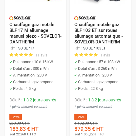
Chauffage gaz mobile
Chauffage mobile gaz
BLP17 M allumage
BLP103 ET sur roues
manuel piezo - SOVELOR-
allumage automatique -
DANTHERM
SOVELOR-DANTHERM
Réf. :
SO BLP17
Réf. :
SO BLP103ET
11 avis
1 avis
Puissance : 10 à 16 kW
Puissance : 57 à 103 kW
Débit d'air : 300 m³/h
Débit d'air : 3 260 m³/h
Alimentation : 230 V
Alimentation : 230 V
Carbuarnt : gaz propane
Carburant : gaz propane
Poids : 4,5 kg
Poids : 22,3 kg
Délai* :
1 à 2 jours ouvrés
Délai* :
1 à 2 jours ouvrés
* généralement constaté
* généralement constaté
-29%
-26%
258,00 €
HT
1 182,00 €
HT
183,83 €
HT
879,35 €
HT
soit
220,60 €
TTC
soit
1 055,22 €
TTC