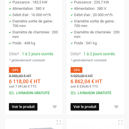
Puissance : 185,5 kW
Puissance : 235,7 kW
Alimentation : 380 V
Alimentation : 380 V
Débit d'air : 16 000 m³/h
Débit d'air : 20 000 m³/h
Diamètre sortie de gaine :
Diamètre sortie de gaine :
700 mm
700 mm
Diamètre de cheminée : 200
Diamètre de cheminée : 200
mm
mm
Poids : 438 kg
Poids : 541 kg
Délai* :
1 à 2 jours ouvrés
Délai* :
1 à 2 jours ouvrés
* généralement constaté
* généralement constaté
-24%
-24%
8 050,00 €
HT
9 029,00 €
HT
6 118,00 €
HT
6 862,04 €
HT
soit
7 341,60 €
TTC
soit
8 234,45 €
TTC
LIVRAISON GRATUITE
LIVRAISON GRATUITE
Voir le produit
Voir le produit