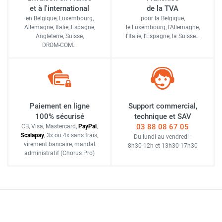
et à l'international
de la TVA
en Belgique, Luxembourg,
pour la Belgique,
Allemagne, Italie, Espagne,
le Luxembourg,
l'Allemagne,
Angleterre, Suisse,
l'Italie,
l'Espagne,
la Suisse…
DROM-COM…
Paiement en ligne
Support commercial,
100% sécurisé
technique et SAV
03 88 08 67 05
CB, Visa, Mastercard,
Pay
Pal
,
Scalapay
,
3x ou 4x sans frais
,
Du lundi au vendredi :
virement bancaire
, mandat
8h30-12h
et
13h30-17h30
administratif
(Chorus Pro)