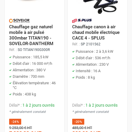
Chauffage gaz naturel
Chauffage canon à air
mobile à air pulsé
chaud mobile électrique
300mbar TITAN190 -
CACE 4 - SPLUS
SOVELOR-DANTHERM
Réf. :
SP 2101562
Réf. :
SO TITAN190G300R
Puissance : 2 à 3,6 kW
Puissance : 185,5 kW
Débit d'air : 536 m³/h
Débit d'air : 16 000 m³/h
Alimentation : 230 V
Alimentation : 380 V
Intensité : 16 A
Diamètre : 700 mm
Poids : 8 kg
Élévation température : 46
°C
Poids : 438 kg
Délai* :
1 à 2 jours ouvrés
Délai* :
1 à 2 jours ouvrés
* généralement constaté
* généralement constaté
-24%
-20%
9 253,00 €
HT
485,00 €
HT