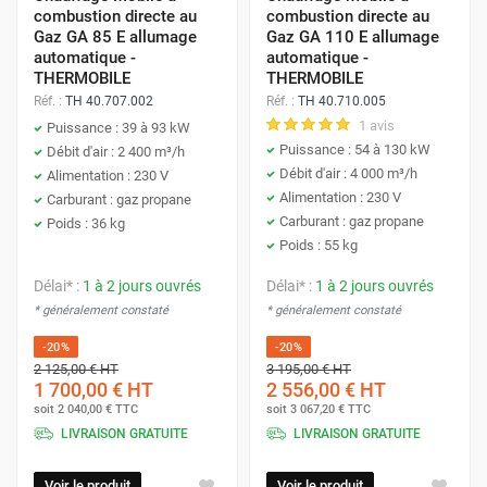
combustion directe au
combustion directe au
Gaz GA 85 E allumage
Gaz GA 110 E allumage
automatique -
automatique -
THERMOBILE
THERMOBILE
Réf. :
TH 40.707.002
Réf. :
TH 40.710.005
1 avis
Puissance : 39 à 93 kW
Puissance : 54 à 130 kW
Débit d'air : 2 400 m³/h
Débit d'air : 4 000 m³/h
Alimentation : 230 V
Alimentation : 230 V
Carburant : gaz propane
Carburant : gaz propane
Poids : 36 kg
Poids : 55 kg
Délai* :
1 à 2 jours ouvrés
Délai* :
1 à 2 jours ouvrés
* généralement constaté
* généralement constaté
-20%
-20%
2 125,00 €
HT
3 195,00 €
HT
1 700,00 €
HT
2 556,00 €
HT
soit
2 040,00 €
TTC
soit
3 067,20 €
TTC
LIVRAISON GRATUITE
LIVRAISON GRATUITE
Voir le produit
Voir le produit