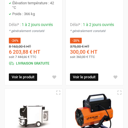
Élévation température : 42
°C
Poids : 366 kg
Délai* :
1 à 2 jours ouvrés
Délai* :
1 à 2 jours ouvrés
* généralement constaté
* généralement constaté
-24%
-20%
8 163,00 €
HT
375,00 €
HT
6 203,88 €
HT
300,00 €
HT
soit
7 444,66 €
TTC
soit
360,00 €
TTC
LIVRAISON GRATUITE
Voir le produit
Voir le produit