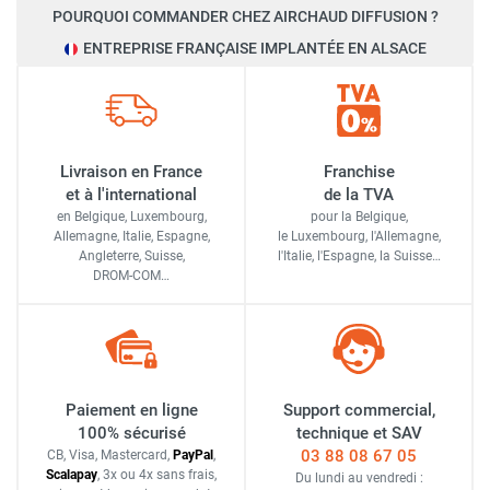
POURQUOI COMMANDER CHEZ AIRCHAUD DIFFUSION ?
ENTREPRISE FRANÇAISE IMPLANTÉE EN ALSACE
Livraison en France
Franchise
et à l'international
de la TVA
en Belgique, Luxembourg,
pour la Belgique,
Allemagne, Italie, Espagne,
le Luxembourg,
l'Allemagne,
Angleterre, Suisse,
l'Italie,
l'Espagne,
la Suisse…
DROM-COM…
Paiement en ligne
Support commercial,
100% sécurisé
technique et SAV
03 88 08 67 05
CB, Visa, Mastercard,
Pay
Pal
,
Scalapay
,
3x ou 4x sans frais
,
Du lundi au vendredi :