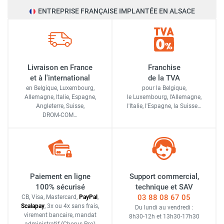
ENTREPRISE FRANÇAISE IMPLANTÉE EN ALSACE
Livraison en France
Franchise
et à l'international
de la TVA
en Belgique, Luxembourg,
pour la Belgique,
Allemagne, Italie, Espagne,
le Luxembourg,
l'Allemagne,
Angleterre, Suisse,
l'Italie,
l'Espagne,
la Suisse…
DROM-COM…
Paiement en ligne
Support commercial,
100% sécurisé
technique et SAV
03 88 08 67 05
CB, Visa, Mastercard,
Pay
Pal
,
Scalapay
,
3x ou 4x sans frais
,
Du lundi au vendredi :
virement bancaire
, mandat
8h30-12h
et
13h30-17h30