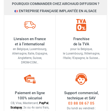
POURQUOI COMMANDER CHEZ AIRCHAUD DIFFUSION ?
ENTREPRISE FRANÇAISE IMPLANTÉE EN ALSACE
Livraison en France
Franchise
et à l'international
de la TVA
en Belgique, Luxembourg,
pour la Belgique,
Allemagne, Italie, Espagne,
le Luxembourg,
l'Allemagne,
Angleterre, Suisse,
l'Italie,
l'Espagne,
la Suisse…
DROM-COM…
Paiement en ligne
Support commercial,
100% sécurisé
technique et SAV
03 88 08 67 05
CB, Visa, Mastercard,
Pay
Pal
,
Scalapay
,
3x ou 4x sans frais
,
Du lundi au vendredi :