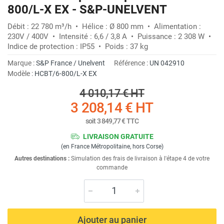
800/L-X EX - S&P-UNELVENT
Débit : 22 780 m³/h • Hélice : Ø 800 mm • Alimentation :
230V / 400V • Intensité : 6,6 / 3,8 A • Puissance : 2 308 W •
Indice de protection : IP55 • Poids : 37 kg
Marque :
S&P France / Unelvent
Référence :
UN 042910
Modèle :
HCBT/6-800/L-X EX
4 010,17 €
HT
3 208,14 €
HT
soit
3 849,77 €
TTC
LIVRAISON GRATUITE
(en France Métropolitaine, hors Corse)
Autres destinations :
Simulation des frais de livraison à l'étape 4 de votre
commande
Ajouter au panier