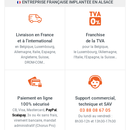
ENTREPRISE FRANÇAISE IMPLANTÉE EN ALSACE
Livraison en France
Franchise
et à l'international
de la TVA
en Belgique, Luxembourg,
pour la Belgique,
Allemagne, Italie, Espagne,
le Luxembourg,
l'Allemagne,
Angleterre, Suisse,
l'Italie,
l'Espagne,
la Suisse…
DROM-COM…
Paiement en ligne
Support commercial,
100% sécurisé
technique et SAV
03 88 08 67 05
CB, Visa, Mastercard,
Pay
Pal
,
Scalapay
,
3x ou 4x sans frais
,
Du lundi au vendredi :
virement bancaire
, mandat
8h30-12h
et
13h30-17h30
administratif
(Chorus Pro)