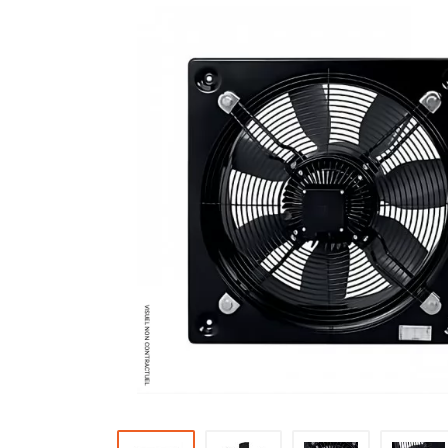
Brumisateur d'air
Coffret de brumisation
Ventilateur brumisateur
Ventilateur / extracteur d'air mobile
Brasseur d'air
Ventilateur fixe
Ventilateur industriel
Ventilateur de chantier
Ventilateur centrifuge
Ventilateur de sol
Ventilateur sur pied
Ventilateur de bureau
Ventilateur de table
Extracteur d'air mural
Extracteur d'air mural hélicoïde
Extracteur d'air mural centrifuge
Extracteur d'air mural ATEX
Extracteur d'air mural résidentiel