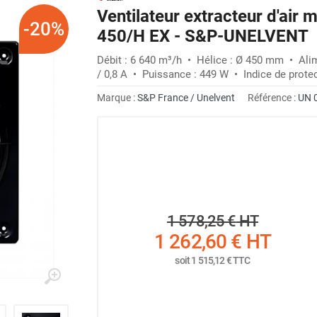
Ventilateur extracteur d'ai
-20%
450/H EX - S&P-UNELVENT
Débit : 6 640 m³/h • Hélice : Ø 450 mm • Alime
/ 0,8 A • Puissance : 449 W • Indice de protec
Marque :
S&P France / Unelvent
Référence :
UN 
1 578,25 €
HT
1 262,60 €
HT
soit
1 515,12 €
TTC