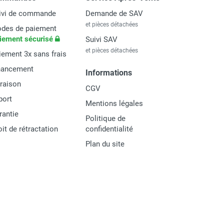
ivi de commande
Demande de SAV
et pièces détachées
des de paiement
iement sécurisé
Suivi SAV
et pièces détachées
iement 3x sans frais
nancement
Informations
vraison
CGV
port
Mentions légales
rantie
Politique de
oit de rétractation
confidentialité
Plan du site