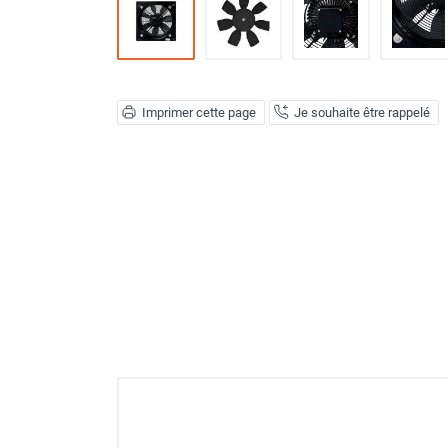
Déstratificateur ventilateur de
plafond
Déstratificateur industriel à pales
Déstratificateur industriel caréné
Déstratificateur de plafond design
Imprimer cette page
Je souhaite être rappelé
Déstratificateur Airius
VMC
Caisson d'Extraction VMC Collective
Caisson d'Extraction VMC tertiaire
Déshumidificateur d'air
Déshumidificateur mobile
professionnel
Déshumidificateur fixe
Déshumidificateur de maison et de
confort
Déshumidificateur à adsorption /
Déshydrateur
Humidificateur d'air
Purificateur d'air