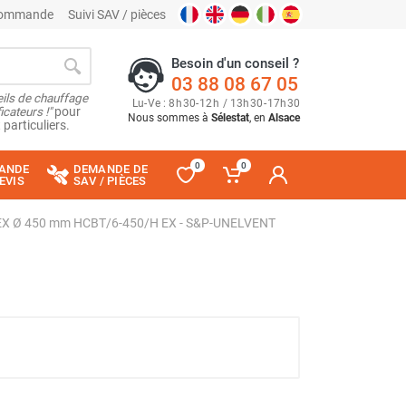
 commande
Suivi SAV / pièces
Besoin d'un conseil ?
03 88 08 67 05
ils de chauffage
Lu
-
Ve
: 8
h
30
-
12
h
/ 13
h
30
-
17
h
30
cateurs !"
pour
Nous sommes à
Sélestat
, en
Alsace
 particuliers.
0
0
ANDE
DEMANDE DE
EVIS
SAV / PIÈCES
l ATEX Ø 450 mm HCBT/6-450/H EX - S&P-UNELVENT