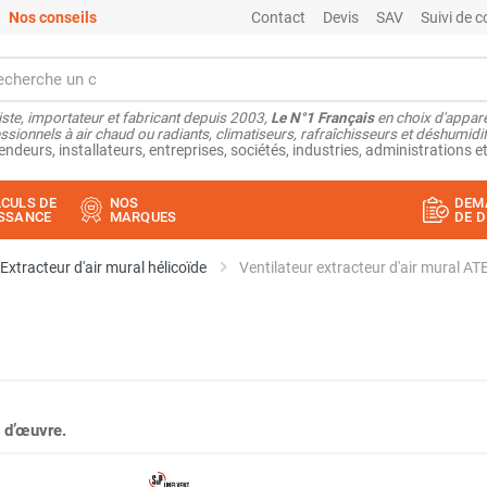
Nos conseils
Contact
Devis
SAV
Suivi de
ste, importateur et fabricant depuis 2003,
Le N°1 Français
en choix d'appare
ssionnels à air chaud ou radiants, climatiseurs, rafraîchisseurs et déshumidifi
endeurs, installateurs, entreprises, sociétés, industries, administrations et
CULS DE
NOS
DEM
SSANCE
MARQUES
DE D
Extracteur d'air mural hélicoïde
Ventilateur extracteur d'air mura
 d’œuvre.