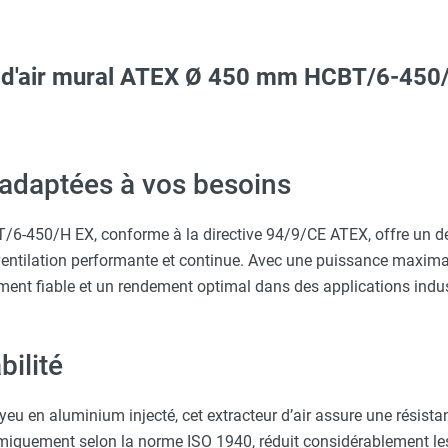
ur d'air mural ATEX Ø 450 mm HCBT/6-450
 avec protège-menton Smartguard PE 10H - HUSQVARNA
Taille XL - HUSQVARNA
adaptées à vos besoins
erre-tête réglable - HUSQVARNA
6-450/H EX, conforme à la directive 94/9/CE ATEX, offre un déb
entilation performante et continue. Avec une puissance maxima
ment fiable et un rendement optimal dans des applications indust
c avec protège-menton Smartguard PE 10H - HUSQVARNA
bilité
Taille XXL - HUSQVARNA
eu en aluminium injecté, cet extracteur d’air assure une résista
amiquement selon la norme ISO 1940, réduit considérablement les v