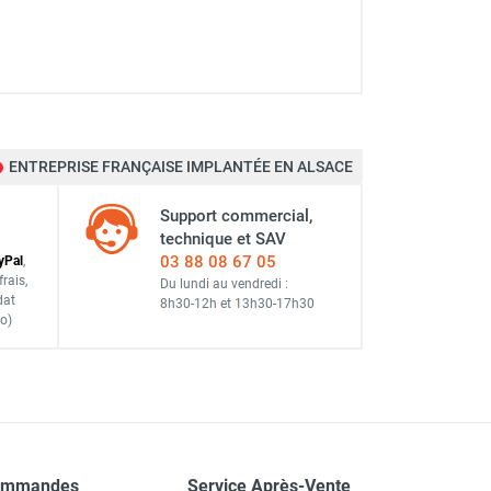
ENTREPRISE FRANÇAISE IMPLANTÉE EN ALSACE
Support commercial,
technique et SAV
03 88 08 67 05
y
Pal
,
frais
,
Du lundi au vendredi :
dat
8h30-12h
et
13h30-17h30
o)
ommandes
Service Après-Vente