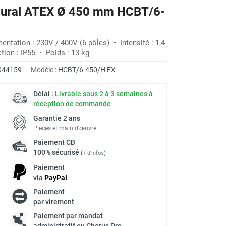
r mural ATEX Ø 450 mm HCBT/6-
-20%
ntation : 230V / 400V (6 pôles) • Intensité : 1,4
tion : IP55 • Poids : 13 kg
044159
Modèle :
HCBT/6-450/H EX
Délai :
Livrable sous 2 à 3 semaines à
réception de commande
Garantie 2 ans
Pièces et main d’œuvre
Paiement
CB
100% sécurisé
(
+ d'infos
)
Paiement
via
Pay
Pal
Paiement
par virement
Paiement par mandat
administratif ou Chorus Pro