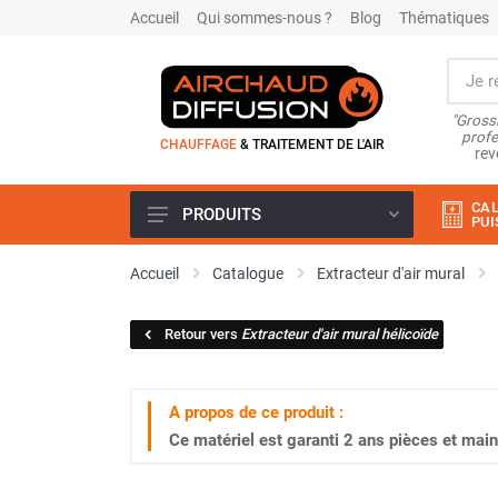
Accueil
Qui sommes-nous ?
Blog
Thématiques
"Grossi
profe
CHAUFFAGE
& TRAITEMENT DE L'AIR
rev
CAL
PRODUITS
PUI
Airchaud Location
Accueil
Catalogue
Extracteur d'air mural
Climatiseur
Climatiseur mobile
Retour vers
Extracteur d'air mural hélicoïde
Climatiseur mobile résidentiel et
tertiaire
Climatiseur fixe
A propos de ce produit :
Rafraîchisseur d'air
Ce matériel est garanti
2 ans
pièces et main
Rafraichisseur d'air mobile
Rafraîchisseur d'air gainable
Rafraichisseur d’air fixe