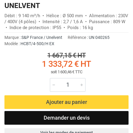
UNELVENT
Débit : 9 140 m³/h • Hélice : Ø 500 mm • Alimentation : 230V
/ 400V (4 pôles) • Intensité : 2,7 / 1,6 A • Puissance : 809 W
• Indice de protection : IP55 • Poids : 16 kg
Marque :
S&P France / Unelvent
Référence :
UN 040265
Modèle :
HCBT/4-500/H EX
1 667,15 €
HT
1 333,72 €
HT
soit
1 600,46 €
TTC
Ajouter au panier
Demander un devis
Voir les modes de paiement