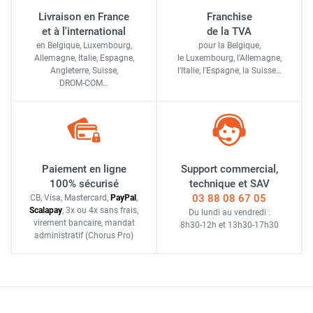
Livraison en France
Franchise
et à l'international
de la TVA
en Belgique, Luxembourg,
pour la Belgique,
Allemagne, Italie, Espagne,
le Luxembourg,
l'Allemagne,
Angleterre, Suisse,
l'Italie,
l'Espagne,
la Suisse…
DROM-COM…
Paiement en ligne
Support commercial,
100% sécurisé
technique et SAV
03 88 08 67 05
CB, Visa, Mastercard,
Pay
Pal
,
Scalapay
,
3x ou 4x sans frais
,
Du lundi au vendredi :
virement bancaire
, mandat
8h30-12h
et
13h30-17h30
administratif
(Chorus Pro)