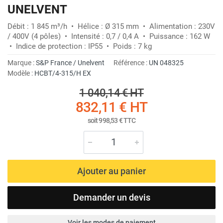
UNELVENT
Débit : 1 845 m³/h • Hélice : Ø 315 mm • Alimentation : 230V
/ 400V (4 pôles) • Intensité : 0,7 / 0,4 A • Puissance : 162 W
• Indice de protection : IP55 • Poids : 7 kg
Marque :
S&P France / Unelvent
Référence :
UN 048325
Modèle :
HCBT/4-315/H EX
1 040,14 €
HT
832,11 €
HT
soit
998,53 €
TTC
Ajouter au panier
Demander un devis
Voir les modes de paiement