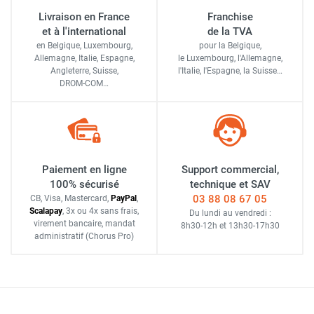
Livraison en France
Franchise
et à l'international
de la TVA
en Belgique, Luxembourg,
pour la Belgique,
Allemagne, Italie, Espagne,
le Luxembourg,
l'Allemagne,
Angleterre, Suisse,
l'Italie,
l'Espagne,
la Suisse…
DROM-COM…
Paiement en ligne
Support commercial,
100% sécurisé
technique et SAV
03 88 08 67 05
CB, Visa, Mastercard,
Pay
Pal
,
Scalapay
,
3x ou 4x sans frais
,
Du lundi au vendredi :
virement bancaire
, mandat
8h30-12h
et
13h30-17h30
administratif
(Chorus Pro)