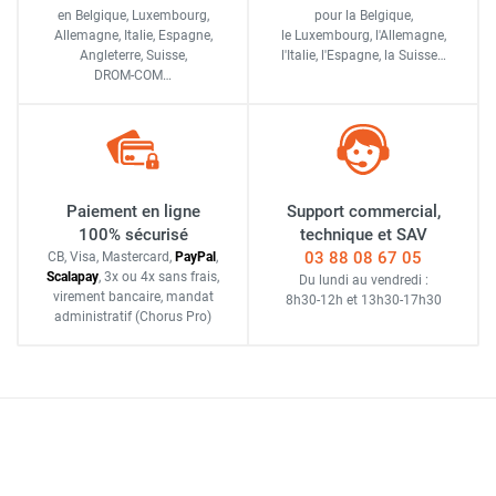
en Belgique, Luxembourg,
pour la Belgique,
Allemagne, Italie, Espagne,
le Luxembourg,
l'Allemagne,
Angleterre, Suisse,
l'Italie,
l'Espagne,
la Suisse…
DROM-COM…
Paiement en ligne
Support commercial,
100% sécurisé
technique et SAV
03 88 08 67 05
CB, Visa, Mastercard,
Pay
Pal
,
Scalapay
,
3x ou 4x sans frais
,
Du lundi au vendredi :
virement bancaire
, mandat
8h30-12h
et
13h30-17h30
administratif
(Chorus Pro)