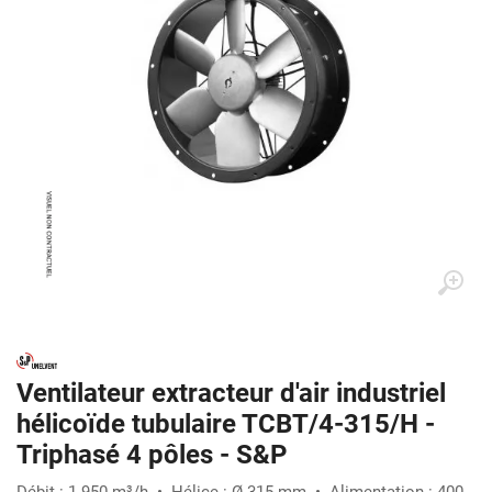
Ventilateur extracteur d'air industriel
hélicoïde tubulaire TCBT/4-315/H -
Triphasé 4 pôles - S&P
Débit : 1 950 m³/h • Hélice : Ø 315 mm • Alimentation : 400