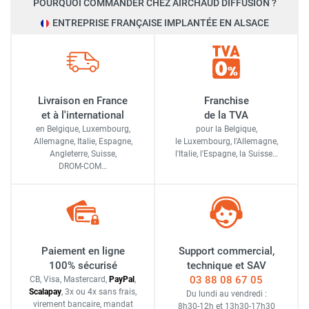
POURQUOI COMMANDER CHEZ AIRCHAUD DIFFUSION ?
ENTREPRISE FRANÇAISE IMPLANTÉE EN ALSACE
Livraison en France
Franchise
et à l'international
de la TVA
en Belgique, Luxembourg,
pour la Belgique,
Allemagne, Italie, Espagne,
le Luxembourg,
l'Allemagne,
Angleterre, Suisse,
l'Italie,
l'Espagne,
la Suisse…
DROM-COM…
Paiement en ligne
Support commercial,
100% sécurisé
technique et SAV
03 88 08 67 05
CB, Visa, Mastercard,
Pay
Pal
,
Scalapay
,
3x ou 4x sans frais
,
Du lundi au vendredi :
virement bancaire
, mandat
8h30-12h
et
13h30-17h30