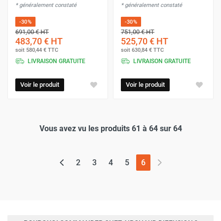
* généralement constaté
* généralement constaté
-30%
-30%
691,00 €
HT
751,00 €
HT
483,70 €
HT
525,70 €
HT
soit
580,44 €
TTC
soit
630,84 €
TTC
LIVRAISON GRATUITE
LIVRAISON GRATUITE
Voir le produit
Voir le produit
Vous avez vu les produits 61 à 64 sur 64
(page actuelle)
2
3
4
5
6