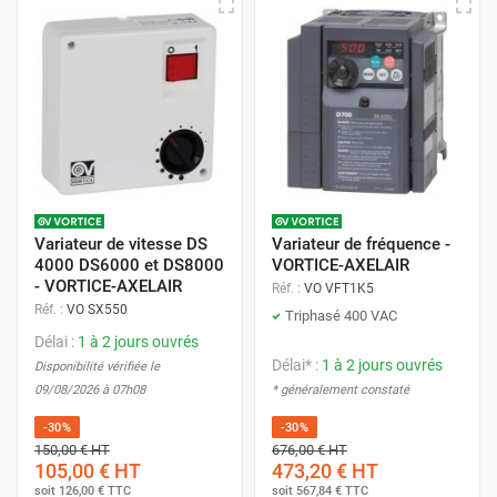
Variateur de vitesse DS
Variateur de fréquence -
4000 DS6000 et DS8000
VORTICE-AXELAIR
- VORTICE-AXELAIR
Réf. :
VO VFT1K5
Réf. :
VO SX550
Triphasé 400 VAC
Délai :
1 à 2 jours ouvrés
Délai* :
1 à 2 jours ouvrés
Disponibilité vérifiée le
09/08/2026 à 07h08
* généralement constaté
-30%
-30%
150,00 €
HT
676,00 €
HT
105,00 €
HT
473,20 €
HT
soit
126,00 €
TTC
soit
567,84 €
TTC