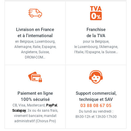
Livraison en France
Franchise
et à l'international
de la TVA
en Belgique, Luxembourg,
pour la Belgique,
Allemagne, Italie, Espagne,
le Luxembourg,
l'Allemagne,
Angleterre, Suisse,
l'Italie,
l'Espagne,
la Suisse…
DROM-COM…
Paiement en ligne
Support commercial,
100% sécurisé
technique et SAV
03 88 08 67 05
CB, Visa, Mastercard,
Pay
Pal
,
Scalapay
,
3x ou 4x sans frais
,
Du lundi au vendredi :
virement bancaire
, mandat
8h30-12h
et
13h30-17h30
administratif
(Chorus Pro)