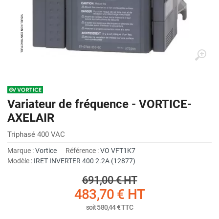
Variateur de fréquence - VORTICE-
AXELAIR
Triphasé 400 VAC
Marque :
Vortice
Référence :
VO VFT1K7
Modèle :
IRET INVERTER 400 2.2A (12877)
691,00 €
HT
483,70 €
HT
soit
580,44 €
TTC