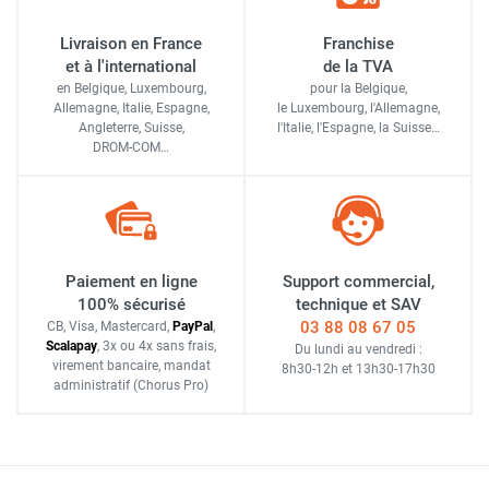
Livraison en France
Franchise
et à l'international
de la TVA
en Belgique, Luxembourg,
pour la Belgique,
Allemagne, Italie, Espagne,
le Luxembourg,
l'Allemagne,
Angleterre, Suisse,
l'Italie,
l'Espagne,
la Suisse…
DROM-COM…
Paiement en ligne
Support commercial,
100% sécurisé
technique et SAV
03 88 08 67 05
CB, Visa, Mastercard,
Pay
Pal
,
Scalapay
,
3x ou 4x sans frais
,
Du lundi au vendredi :
virement bancaire
, mandat
8h30-12h
et
13h30-17h30
administratif
(Chorus Pro)