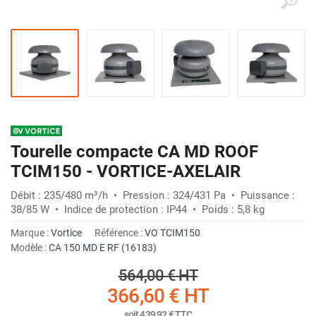
Tourelle compacte CA MD ROOF
TCIM150 - VORTICE-AXELAIR
Débit : 235/480 m³/h • Pression : 324/431 Pa • Puissance :
38/85 W • Indice de protection : IP44 • Poids : 5,8 kg
Marque :
Vortice
Référence :
VO TCIM150
Modèle :
CA 150 MD E RF (16183)
564,00 €
HT
366,60 €
HT
soit
439,92 €
TTC