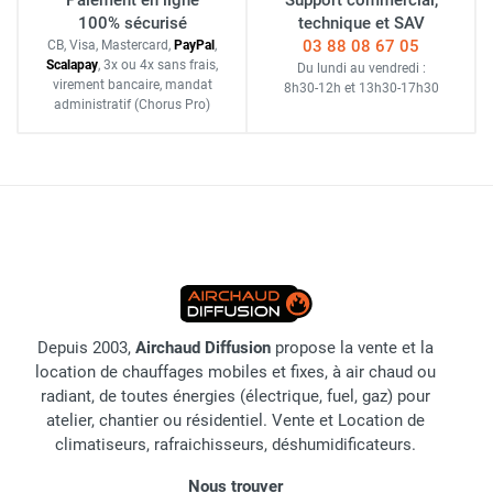
Paiement en ligne
Support commercial,
100% sécurisé
technique et SAV
03 88 08 67 05
CB, Visa, Mastercard,
Pay
Pal
,
Scalapay
,
3x ou 4x sans frais
,
Du lundi au vendredi :
virement bancaire
, mandat
8h30-12h
et
13h30-17h30
administratif
(Chorus Pro)
Depuis 2003,
Airchaud Diffusion
propose la vente et la
location de chauffages mobiles et fixes, à air chaud ou
radiant, de toutes énergies (électrique, fuel, gaz) pour
atelier, chantier ou résidentiel. Vente et Location de
climatiseurs, rafraichisseurs, déshumidificateurs.
Nous trouver