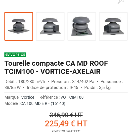
Tourelle compacte CA MD ROOF
TCIM100 - VORTICE-AXELAIR
Débit : 180/280 m³/h • Pression : 314/402 Pa • Puissance :
38/85 W • Indice de protection : IP45 • Poids : 3,5 kg
Marque :
Vortice
Référence :
VO TCIM100
Modèle :
CA 100 MD E RF (16140)
346,90 €
HT
225,49 €
HT
soit
270,59 €
TTC