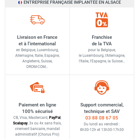
ENTREPRISE FRANÇAISE IMPLANTÉE EN ALSACE
Livraison en France
Franchise
et à l'international
de la TVA
en Belgique, Luxembourg,
pour la Belgique,
Allemagne, Italie, Espagne,
le Luxembourg,
l'Allemagne,
Angleterre, Suisse,
l'Italie,
l'Espagne,
la Suisse…
DROM-COM…
Paiement en ligne
Support commercial,
100% sécurisé
technique et SAV
03 88 08 67 05
CB, Visa, Mastercard,
Pay
Pal
,
Scalapay
,
3x ou 4x sans frais
,
Du lundi au vendredi :
virement bancaire
, mandat
8h30-12h
et
13h30-17h30
administratif
(Chorus Pro)